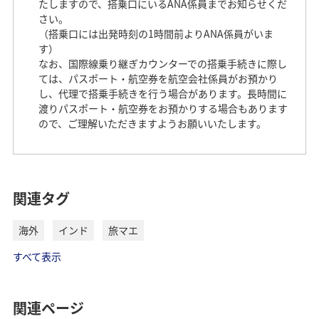
たしますので、搭乗口にいるANA係員までお知らせくだ
さい。
（搭乗口には出発時刻の1時間前よりANA係員がいま
す）
なお、国際線乗り継ぎカウンターでの搭乗手続きに際し
ては、パスポート・航空券を航空会社係員がお預かり
し、代理で搭乗手続きを行う場合があります。長時間に
渡りパスポート・航空券をお預かりする場合もあります
ので、ご理解いただきますようお願いいたします。
ムンバイ チャトラパティ・シヴァージー・マハラー
ジ国際空港からの交通手段をご案内します。
掲載している内容は2026年3月9日時点での情報です。
関連タグ
海外
インド
旅マエ
チャトラパティ・シヴァージー・マハラ
ージ国際空港（BOM）からムンバイ市内
すべて表示
（コラバ地区）へ
関連ページ
タクシー