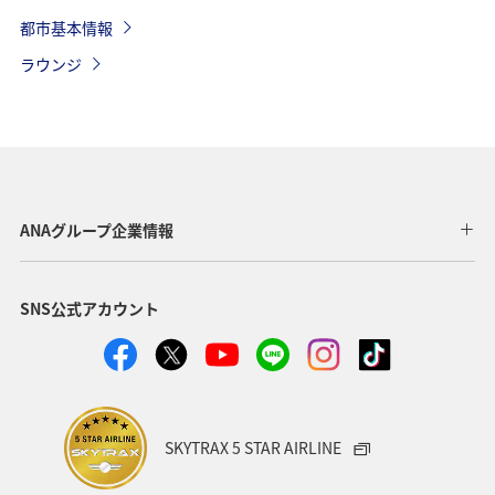
都市基本情報
プリペイド（料金先払い）またはメーター。またはライド
ラウンジ
シェア（OLA、Uber）
乗り場：国際線ターミナル（T2）P4（ターミナルの外に
出てエレベーターで下へ降りる。地上階はP6）
所要時間：約60～120分（朝夕のラッシュアワーの時間
帯が最も時間がかかる）
料金：コラバ地区までRs800〜1500（駐車料込み、0:00
ANAグループ企業情報
～5:00は追加で25％）、ライドシェアでRs700〜1200。
運行時間：24時間
SNS公式アカウント
メトロ
Metro Line3（アクアライン）のチャトラパティ・シヴァー
ジー・マハラージ国際空港駅（Chhatrapati Shivaji
Maharaj International AirportーT2 & T1）が開業。T2と
SKYTRAX 5 STAR AIRLINE
T1、ふたつの駅があるが、国際線はT２、国内線はT1。ム
ンバイ市街のChhatrapati Shivaji Maharaj Terminus Metro