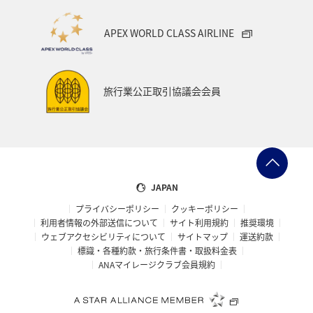
駅を経由してコラバ地区近くのCuffe Parade駅までアクセ
スできる。
APEX WORLD CLASS AIRLINE
乗り場：CSMI-Airport-T2駅
所要時間：約50分（CSMI-Airport-T2駅～Cuffe Parade
駅）
旅行業公正取引協議会会員
料金：Rs70（CSMI-Airport-T2駅～Cuffe Parade駅）
運行時間：5:55～22:30（5～7分間隔）
情報提供:旅行・観光の 地球の歩き方
Copyright (C) 地球の歩き方/Gakken
JAPAN
プライバシーポリシー
クッキーポリシー
利用者情報の外部送信について
サイト利用規約
推奨環境
ウェブアクセシビリティについて
サイトマップ
運送約款
標識・各種約款・旅行条件書・取扱料金表
ANAマイレージクラブ会員規約