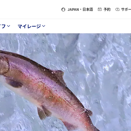
JAPAN
・日本語
予約
サポ
イフ
マイレージ