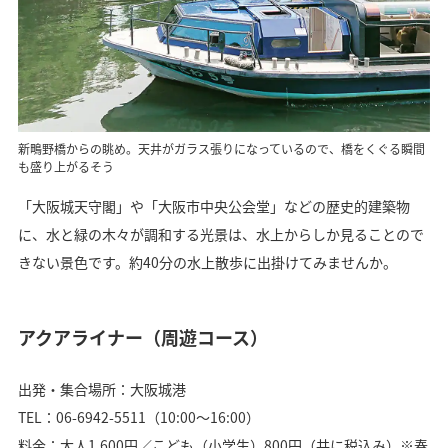
新鴫野橋からの眺め。天井がガラス張りになっているので、橋をくぐる瞬間
も盛り上がるそう
「大阪城天守閣」や「大阪市中央公会堂」などの歴史的建築物
に、水と緑の木々が調和する光景は、水上からしか見ることので
きない景色です。約40分の水上散歩に出掛けてみませんか。
アクアライナー（周遊コース）
出発・集合場所：大阪城港
TEL：06-6942-5511（10:00～16:00）
料金：大人1,600円／こども（小学生）800円（共に税込み）※春