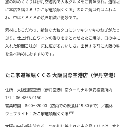
旅の締めくくりは伊丹空港内で大阪グルメをご賞味あれ。道頓堀
に本店を構える「たこ家道頓堀くくる」のたこ焼は外はふわふ
わ、中はとろとろの焼き加減が絶妙です。
素材にもこだわり、新鮮な大粒タコにシャキシャキのねぎがたっ
ぷり。仕上げに白ワインの香りをまとわせたたこ焼は、口の中に
入れた瞬間旨味が一気に広がるおいしさ。出発する前に大阪の味
を食べ納めにおすすめです。
たこ家道頓堀くくる 大阪国際空港店（伊丹空港）
住所：大阪国際空港（伊丹空港）南ターミナル保安検査所内
TEL：06-4865-0150
営業時間：8:00～20:00（店内での飲食は19:30まで）／無休
ウェブサイト：
たこ家道頓堀くくる
大阪の中心部を流れる二つの川に挟まれた中之島エリアは、水と