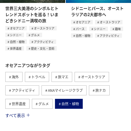
世界三大美港のシンボルとト
シドニーとパース、オースト
レンドスポットを巡る！いま
ラリアの2大都市へ
どきシドニー満喫の旅
オセアニア
オーストラリア
オセアニア
オーストラリア
パース
シドニー
趣味
シドニー
グルメ
自然・植物
アクティビティ
自然・植物
アクティビティ
世界遺産
歴史・文化・芸術
オセアニアつながりタグ
海外
トラベル
旅マエ
オーストラリア
アクティビティ
ANAマイレージクラブ
旅ナカ
世界遺産
グルメ
自然・植物
すべて表示
シドニー
マリンスポーツ
歴史・文化・芸術
趣味
パース
春
ヨーロッパ