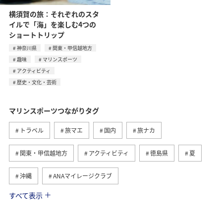
横須賀の旅：それぞれのスタ
イルで「海」を楽しむ4つの
ショートトリップ
神奈川県
関東・甲信越地方
趣味
マリンスポーツ
アクティビティ
歴史・文化・芸術
マリンスポーツつながりタグ
トラベル
旅マエ
国内
旅ナカ
関東・甲信越地方
アクティビティ
徳島県
夏
沖縄
ANAマイレージクラブ
すべて表示
オセアニア
世界遺産
海外
趣味
神奈川県
日常
歴史・文化・芸術
川