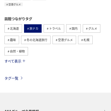
空港グルメ
函館つながりタグ
北海道
旅ナカ
トラベル
国内
グルメ
趣味
冬の北海道旅行
空港グルメ
札幌
自然・植物
すべて表示
釧路
旭川
旅マエ
夏
夜景
歴史・文化・芸術
タグ一覧