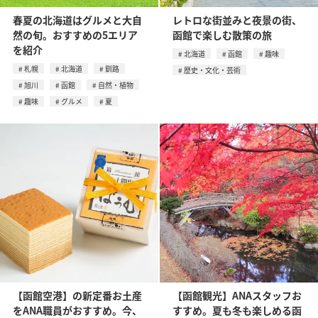
春夏の北海道はグルメと大自
レトロな街並みと夜景の街、
然の旬。おすすめの5エリア
函館で楽しむ散策の旅
を紹介
北海道
函館
趣味
札幌
北海道
釧路
歴史・文化・芸術
旭川
函館
自然・植物
趣味
グルメ
夏
【函館空港】の新定番お土産
【函館観光】ANAスタッフお
をANA職員がおすすめ。今、
すすめ。夏も冬も楽しめる函