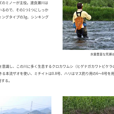
ズのミノーが主役。渡良瀬川は
るので、その1つ1つにしっか
ングタイプの3g、シンキング
水量豊富な荒瀬
を意識し、この川に多く生息するクロカワムシ（ヒゲナガカワトビケラ
る本流ザオを使い、ミチイトは0.8号、ハリはマス釣り用の6～8号を
用する。