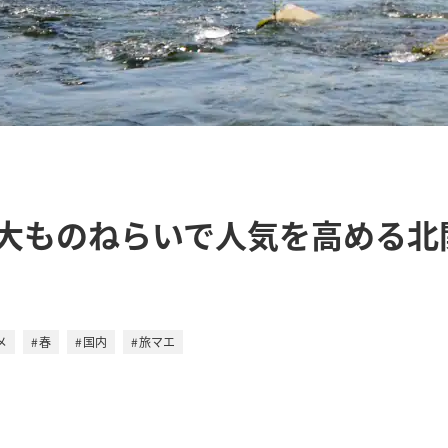
大ものねらいで人気を高める北
メ
春
国内
旅マエ