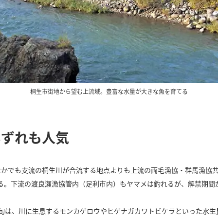
桐生市街地から望む上流域。豊富な水量が大きな魚を育てる
いずれも人気
なかでも支流の桐生川が合流する地点よりも上流の両毛漁協・群馬漁協
る。下流の渡良瀬漁協管内（足利市内）もヤマメは釣れるが、解禁期間が
初旬は、川に生息するモンカゲロウやヒゲナガカワトビケラといった水生