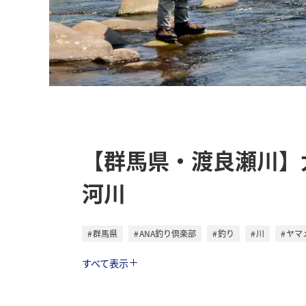
【群馬県・渡良瀬川】
河川
群馬県
ANA釣り倶楽部
釣り
川
ヤマ
トラベル
すべて表示