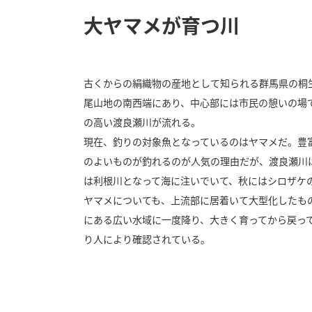
大ヤマメが育つ川
古くからの絹織物の産地として知られる群馬県の桐
尾山地の南西端にあり、中心部には市民の憩いの場
の高い渡良瀬川が流れる。
現在、釣りの対象魚となっているのはヤマメだ。豊
のよいものが釣れるのが人気の理由だが、渡良瀬川
は利根川となって海に注いでいて、秋にはシロザケ
ヤマメについても、上流部に居着いて大型化したも
にある広い水域に一度降り、大きく育ってから戻っ
り人により確認されている。