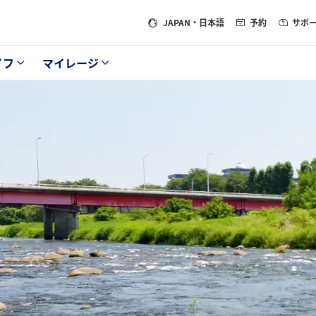
JAPAN
・日本語
予約
サポ
イフ
マイレージ