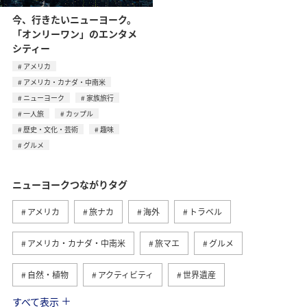
今、行きたいニューヨーク。
「オンリーワン」のエンタメ
シティー
アメリカ
アメリカ・カナダ・中南米
ニューヨーク
家族旅行
一人旅
カップル
歴史・文化・芸術
趣味
グルメ
ニューヨークつながりタグ
アメリカ
旅ナカ
海外
トラベル
アメリカ・カナダ・中南米
旅マエ
グルメ
自然・植物
アクティビティ
世界遺産
すべて表示
夏
ハワイ
バンコク
台北
シドニー