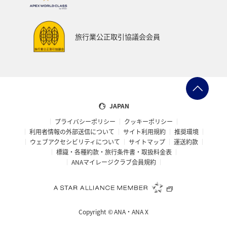
オーストラリア
京都府
中国地方
神奈川県
ワイン
山形県
宮城県
ホノルル
旅行業公正取引協議会会員
ベトナム
台湾
ドイツ
福島県
徳島県
ANA CA's Note
札幌
三重県
A-style秋特集
AMC会員専用サービス
富山県
高知県
千葉県
JAPAN
プライバシーポリシー
クッキーポリシー
世界遺産
台北
飛行機
タイ
湖
利用者情報の外部送信について
サイト利用規約
推奨環境
ウェブアクセシビリティについて
サイトマップ
運送約款
熊本県
福井県
栃木県
函館
出張グルメ
標識・各種約款・旅行条件書・取扱料金表
ANAマイレージクラブ会員規約
箱根
大分県
フランス
名古屋
年末年始の関西地方の旅行・グルメ
マイルを使う
Copyright ©
ANA・ANA X
香川県
青森県
イタリア
お祭り・イベント