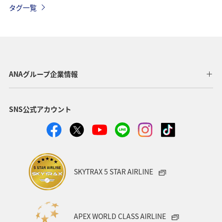
タグ一覧
温泉
九州地方
関東・甲信越地方
旅アト
東北地方
ホテル
秋
ANA釣り倶楽部
アメリカ・カナダ・中南米
釣り
ANAグルメマイル
ANAグループ企業情報
福岡県
北陸地方
ANA Mall
アメリカ
SNS公式アカウント
東京都
東南アジア・南アジア
ハワイ
関西地方
家族旅行
四国地方
沖縄
海
宮崎県
ツアー
東アジア
空港グルメ
愛知県
SKYTRAX 5 STAR AIRLINE
マイルを貯める
秋田県
兵庫県
大阪府
春
東海地方
石川県
ANAマイレージクラブ
APEX WORLD CLASS AIRLINE