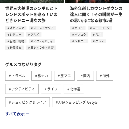
世界三大美港のシンボルとト
海外年越しカウントダウンの
レンドスポットを巡る！いま
達人に聞く！その瞬間が一生
どきシドニー満喫の旅
の思い出になる都市5選
オセアニア
オーストラリア
ハワイ
ニューヨーク
シドニー
グルメ
バンコク
台北
自然・植物
アクティビティ
シドニー
グルメ
世界遺産
歴史・文化・芸術
グルメつながりタグ
トラベル
旅ナカ
旅マエ
国内
海外
アクティビティ
ライフ
北海道
ショッピング＆ライフ
ANAショッピング A-style
すべて表示
ヨーロッパ
日常
趣味
夏
冬
ANAのふるさと納税
歴史・文化・芸術
自然・植物