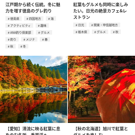
江戸期から続く伝統。冬に魅
紅葉もグルメも同時に楽しみ
力を増す徳島のグレ釣り
たい。日光の絶景カフェ&レ
ストラン
徳島県
四国地方
海
日光
関東・甲信越地方
アクティビティ
趣味
栃木県
グルメ
秋
ANA釣り倶楽部
グルメ
釣り
メジナ
春
秋
冬
【愛知】清流に映る紅葉に息
【秋の北海道】旭川で紅葉と
をのむ名所、⾹嵐渓へ
グルメを楽しむ