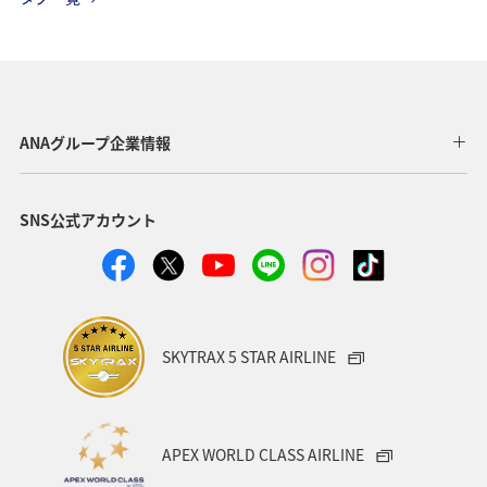
温泉
九州地方
関東・甲信越地方
旅アト
東北地方
ホテル
秋
ANA釣り倶楽部
アメリカ・カナダ・中南米
釣り
ANAグルメマイル
ANAグループ企業情報
福岡県
北陸地方
ANA Mall
アメリカ
SNS公式アカウント
東京都
東南アジア・南アジア
ハワイ
関西地方
家族旅行
四国地方
沖縄
海
宮崎県
ツアー
東アジア
空港グルメ
愛知県
SKYTRAX 5 STAR AIRLINE
マイルを貯める
秋田県
兵庫県
大阪府
春
東海地方
石川県
ANAマイレージクラブ
APEX WORLD CLASS AIRLINE
オーストラリア
京都府
中国地方
神奈川県