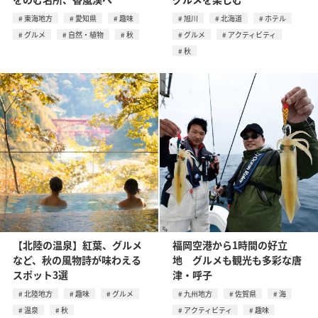
東海地方
愛知県
趣味
旭川
北海道
ホテル
グルメ
自然・植物
秋
グルメ
アクティビティ
秋
【北陸の温泉】紅葉、グルメ
福岡空港から1時間の好立
など、秋の風物詩が味わえる
地 グルメも観光も多彩な唐
スポット3選
津・呼子
北陸地方
趣味
グルメ
九州地方
佐賀県
海
温泉
秋
アクティビティ
趣味