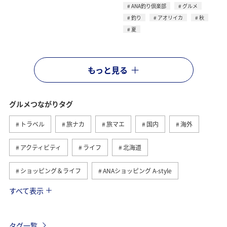
ANA釣り倶楽部
グルメ
釣り
アオリイカ
秋
夏
もっと見る
グルメつながりタグ
トラベル
旅ナカ
旅マエ
国内
海外
アクティビティ
ライフ
北海道
ショッピング＆ライフ
ANAショッピング A-style
すべて表示
ヨーロッパ
日常
趣味
夏
冬
ANAのふるさと納税
歴史・文化・芸術
自然・植物
タグ一覧