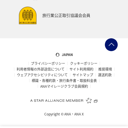
ワイン
山形県
宮城県
ホノルル
旅行業公正取引協議会会員
ベトナム
台湾
ドイツ
福島県
徳島県
ANA CA's Note
札幌
三重県
A-style秋特集
AMC会員専用サービス
富山県
高知県
千葉県
JAPAN
プライバシーポリシー
クッキーポリシー
世界遺産
台北
飛行機
タイ
湖
利用者情報の外部送信について
サイト利用規約
推奨環境
ウェブアクセシビリティについて
サイトマップ
運送約款
熊本県
福井県
栃木県
函館
出張グルメ
標識・各種約款・旅行条件書・取扱料金表
ANAマイレージクラブ会員規約
箱根
大分県
フランス
名古屋
年末年始の関西地方の旅行・グルメ
マイルを使う
Copyright ©
ANA・ANA X
香川県
青森県
イタリア
お祭り・イベント