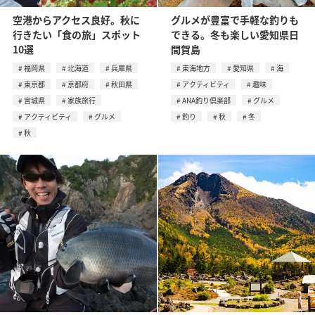
空港からアクセス良好。秋に
グルメが豊富で手軽な釣りも
行きたい「食の旅」スポット
できる。冬も楽しい愛知県日
10選
間賀島
福岡県
北海道
兵庫県
東海地方
愛知県
海
東京都
京都府
秋田県
アクティビティ
趣味
宮城県
家族旅行
ANA釣り倶楽部
グルメ
アクティビティ
グルメ
釣り
秋
冬
秋