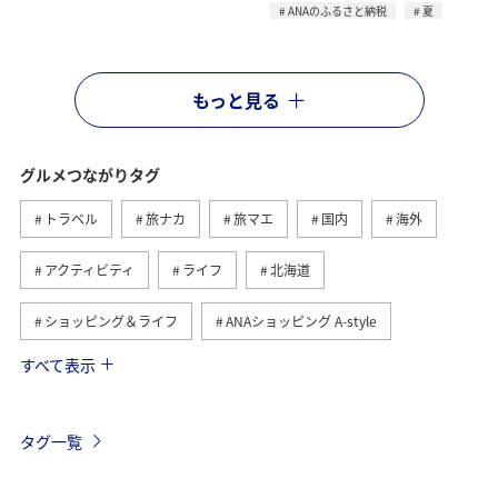
ANAのふるさと納税
夏
もっと見る
グルメつながりタグ
トラベル
旅ナカ
旅マエ
国内
海外
アクティビティ
ライフ
北海道
ショッピング＆ライフ
ANAショッピング A-style
すべて表示
ヨーロッパ
日常
趣味
夏
冬
ANAのふるさと納税
歴史・文化・芸術
自然・植物
タグ一覧
温泉
九州地方
関東・甲信越地方
旅アト