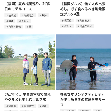
【福岡】夏の福岡巡り、2泊3
【福岡グルメ】働く人の出張
日のモデルコース
めし。必ず食べるべき地元限
定グルメ4選
福岡県
九州地方
糸島
福岡県
九州地方
趣味
グルメ
グルメ
出張グルメ
自然・植物
夏
CAが行く。早春の宮崎で観光
多彩なマリンアクティビティ
やグルメも楽しむゴルフ旅
が楽しめる冬の宮崎県央サー
フ
宮崎県
九州地方
趣味