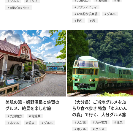
九州地方
宮崎県
海
グルメ
ゴルフ
アクティビティ
ANA CA's Note
ANA釣り倶楽部
グルメ
釣り
秋
美肌の湯・嬉野温泉と佐賀の
【大分県】ご当地グルメをぶ
グルメ、絶景を楽しむ旅
らり食べ歩き 特急「ゆふいん
の森」で行く、大分グルメ旅
九州地方
佐賀県
大分県
九州地方
温泉
ホテル
温泉
グルメ
ホテル
グルメ