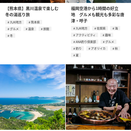
【熊本県】黒川温泉で楽しむ
福岡空港から1時間の好立
冬の湯巡り旅
地 グルメも観光も多彩な唐
津・呼子
九州地方
熊本県
九州地方
佐賀県
海
グルメ
温泉
旅館
アクティビティ
趣味
冬
ANA釣り倶楽部
グルメ
釣り
アオリイカ
秋
夏