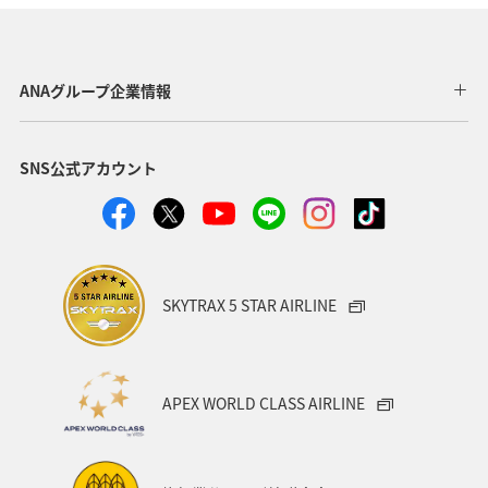
東北地方
ホテル
秋
ANA釣り倶楽部
アメリカ・カナダ・中南米
釣り
ANAグルメマイル
ANAグループ企業情報
福岡県
北陸地方
ANA Mall
アメリカ
SNS公式アカウント
東京都
東南アジア・南アジア
ハワイ
関西地方
家族旅行
四国地方
沖縄
海
宮崎県
ツアー
東アジア
空港グルメ
愛知県
SKYTRAX 5 STAR AIRLINE
マイルを貯める
秋田県
兵庫県
大阪府
春
東海地方
石川県
ANAマイレージクラブ
APEX WORLD CLASS AIRLINE
オーストラリア
京都府
中国地方
神奈川県
ワイン
山形県
宮城県
ホノルル