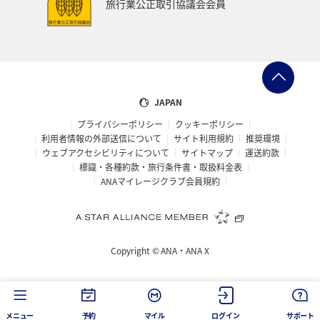
旅行業公正取引協議会会員
ベトナム
台湾
ドイツ
福島県
徳島県
ANA CA's Note
札幌
三重県
A-style秋特集
AMC会員専用サービス
富山県
高知県
千葉県
JAPAN
プライバシーポリシー
クッキーポリシー
世界遺産
台北
飛行機
タイ
湖
利用者情報の外部送信について
サイト利用規約
推奨環境
ウェブアクセシビリティについて
サイトマップ
運送約款
熊本県
福井県
栃木県
函館
出張グルメ
標識・各種約款・旅行条件書・取扱料金表
ANAマイレージクラブ会員規約
箱根
大分県
フランス
名古屋
年末年始の関西地方の旅行・グルメ
マイルを使う
Copyright ©
ANA・ANA X
香川県
青森県
イタリア
お祭り・イベント
カップル
オセアニア
シドニー
韓国
メニュー
予約
マイル
ログイン
サポート