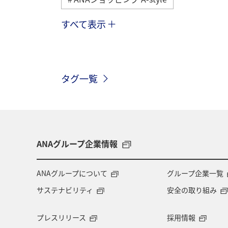
すべて表示
ヨーロッパ
日常
趣味
九州地方
関東・甲信越地方
タグ一覧
釣り
ANAグルメマイル
福岡
ハワイ
関西地方
家族旅行
愛知県
マイルを貯める
秋田
ANAグループ企業情報
オーストラリア
京都府
中国
ANAグループについて
グループ企業一覧
サステナビリティ
安全の取り組み
ドイツ
福島県
徳島県
A
プレスリリース
採用情報
高知県
千葉県
世界遺産