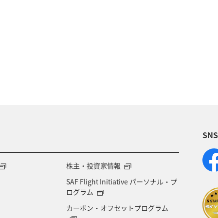
夏
冬
ANAのふるさと納税
歴史・文化・芸術
旅アト
東北地方
ホテル
秋
ANA釣り
県
北陸地方
ANA Mall
アメリカ
東京都
四国地方
沖縄
海
宮崎県
ツアー
SN
県
兵庫県
大阪府
春
東海地方
石
地方
神奈川県
ワイン
山形県
宮城県
株主・投資家情報
SAF Flight Initiative パーソナル・プ
NA CA's Note
札幌
三重県
A-style秋特集
ログラム
カーボン・オフセットプログラム
台北
飛行機
タイ
湖
熊本県