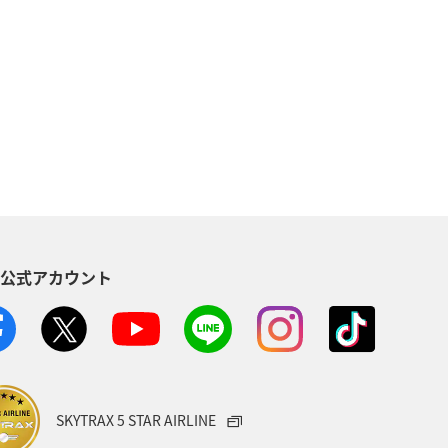
自然・植物
温泉
倶楽部
アメリカ・カナダ・中南米
東南アジア・南アジア
東アジア
空港グルメ
S公式アカウント
川県
ANAマイレージクラブ
ホノルル
ベトナム
台湾
AMC会員専用サービス
富山県
SKYTRAX 5 STAR AIRLINE
福井県
栃木県
函館