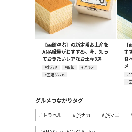
【函館空港】の新定番お土産を
【
ANA職員がおすすめ。今、知っ
す
ておきたいレアなお土産3選
食
メ
北海道
函館
グルメ
空港グルメ
グルメつながりタグ
トラベル
旅ナカ
旅マエ
ANAショッピング A-style