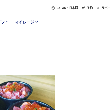
JAPAN
・日本語
予約
サポ
イフ
マイレージ