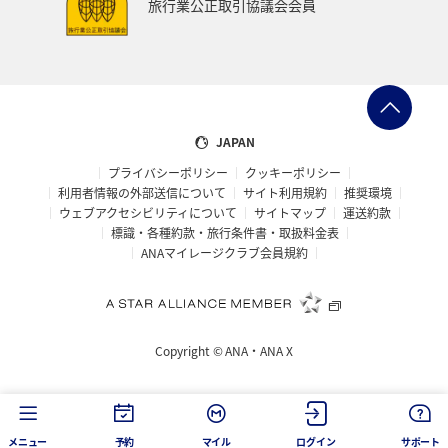
旅行業公正取引協議会会員
ベトナム
台湾
ドイツ
福島県
徳島県
ANA CA's Note
札幌
三重県
A-style秋特集
AMC会員専用サービス
富山県
高知県
千葉県
JAPAN
プライバシーポリシー
クッキーポリシー
世界遺産
台北
飛行機
タイ
湖
利用者情報の外部送信について
サイト利用規約
推奨環境
ウェブアクセシビリティについて
サイトマップ
運送約款
熊本県
福井県
栃木県
函館
出張グルメ
標識・各種約款・旅行条件書・取扱料金表
ANAマイレージクラブ会員規約
箱根
大分県
フランス
名古屋
年末年始の関西地方の旅行・グルメ
マイルを使う
Copyright ©
ANA・ANA X
香川県
青森県
イタリア
お祭り・イベント
カップル
オセアニア
シドニー
韓国
メニュー
予約
マイル
ログイン
サポート