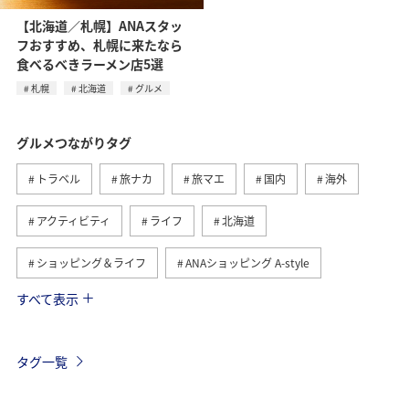
【北海道／札幌】ANAスタッ
フおすすめ、札幌に来たなら
食べるべきラーメン店5選
札幌
北海道
グルメ
グルメつながりタグ
トラベル
旅ナカ
旅マエ
国内
海外
アクティビティ
ライフ
北海道
ショッピング＆ライフ
ANAショッピング A-style
すべて表示
ヨーロッパ
日常
趣味
夏
冬
ANAのふるさと納税
歴史・文化・芸術
自然・植物
タグ一覧
温泉
九州地方
関東・甲信越地方
旅アト