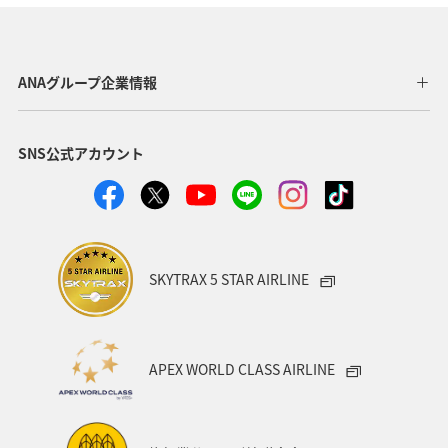
東北地方
ホテル
秋
ANA釣り倶楽部
アメリカ・カナダ・中南米
釣り
ANAグルメマイル
ANAグループ企業情報
福岡県
北陸地方
ANA Mall
アメリカ
SNS公式アカウント
東京都
東南アジア・南アジア
ハワイ
関西地方
家族旅行
四国地方
沖縄
海
宮崎県
ツアー
東アジア
空港グルメ
愛知県
SKYTRAX 5 STAR AIRLINE
マイルを貯める
秋田県
兵庫県
大阪府
春
東海地方
石川県
ANAマイレージクラブ
APEX WORLD CLASS AIRLINE
オーストラリア
京都府
中国地方
神奈川県
ワイン
山形県
宮城県
ホノルル