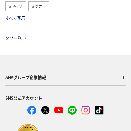
ドイツ
ツアー
すべて表示
オーストリア
イギリス
アメリカ・カナダ・中南米
東南アジア・南アジア
世界遺産
東アジア
タグ一覧
お祭り・イベント
夏
タイ
年末年始
アメリカ
スウェーデン
トルコ・アフリカ・中東
ベルギー
サイクリング
イタリア
ベトナム
ANAグループ企業情報
メキシコ
オーストラリア
台湾
ミュンヘン
SNS公式アカウント
トルコ
韓国
日常
スイス
春
オセアニア
秋
クリスマス
冬