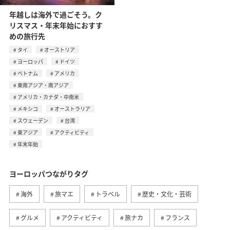
年越しは海外で過ごそう。ク
リスマス・年末年始におすす
めの旅行先
タイ
オーストリア
ヨーロッパ
ドイツ
ベトナム
アメリカ
東南アジア・南アジア
アメリカ・カナダ・中南米
メキシコ
オーストラリア
スウェーデン
台湾
東アジア
アクティビティ
年末年始
ヨーロッパつながりタグ
海外
旅マエ
トラベル
歴史・文化・芸術
グルメ
アクティビティ
旅ナカ
フランス