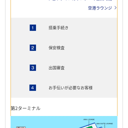
検疫
空港ラウンジ
入国審査
搭乗手続き
荷物受け取り
保安検査
税関
出国審査
第2ターミナル
お手伝いが必要なお客様
第2ターミナル