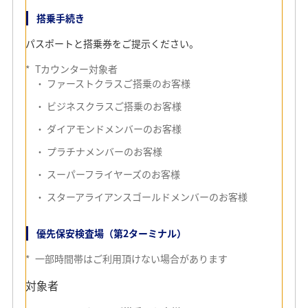
搭乗手続き
パスポートと搭乗券をご提示ください。
*
Tカウンター対象者
ファーストクラスご搭乗のお客様
検疫
ビジネスクラスご搭乗のお客様
東南アジア方面等からの便で到着されるお客様は、健康に
ダイアモンドメンバーのお客様
関する質問表を提出してください。
プラチナメンバーのお客様
入国審査
スーパーフライヤーズのお客様
パスポートと入国カードを提示します。
スターアライアンスゴールドメンバーのお客様
*
日本国籍の方は入国カードは不要です。
優先保安検査場（第2ターミナル）
税関
*
一部時間帯はご利用頂けない場合があります
税関申告書を提出してください。
対象者
*
税関申告書は申告するものの有無にかかわらず提出が必