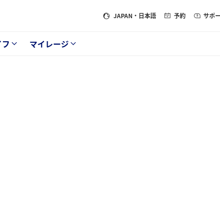
JAPAN
・日本語
予約
サポ
イフ
マイレージ