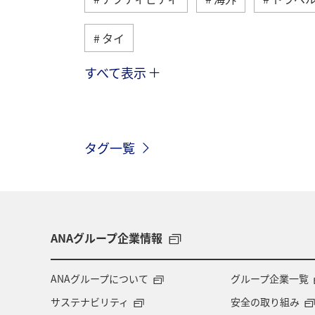
タイ
すべて表示
台湾
旅ナカ
オセアニア
アメリカ
秋
イタリア
タグ一覧
スイス
フランス
韓国
スウェーデン
東アジア
趣味
ANAショッピング A-style
ワイン
ANAグループ企業情報
ANAグループについて
グループ企業一覧
サステナビリティ
安全の取り組み