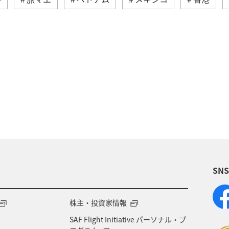
オーストリア
東南アジア・南アジア
冬
グ
フィリピン
自然・植物
シドニー
釣り
ハワイ
世界遺産
歴史・文化・芸術
ヨーロッ
パース
ANA Mall
ライフ
日常
SN
マダイ
海
アオリイカ
夏
スペイ
株主・投資家情報
SAF Flight Initiative パーソナル・プ