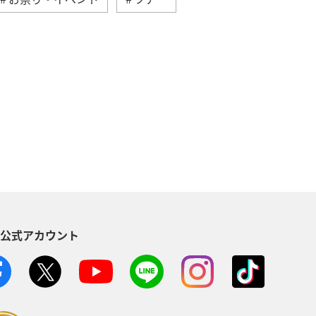
ルメ
ドイツ
年末年始
春
ANA釣り倶楽部
ベルギー
パ
アメリカ・カナダ・中南米
ショッピング＆ライフ
S公式アカウント
ン
インドネシア
クリスマス