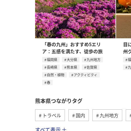
「春の九州」おすすめ5エリ
目
ア：五感を満たす、徒歩の旅
州
福岡県
大分県
九州地方
長崎県
熊本県
佐賀県
自然・植物
アクティビティ
春
熊本県つながりタグ
トラベル
国内
九州地方
すべて表示