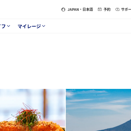
JAPAN
・日本語
予約
サポ
イフ
マイレージ