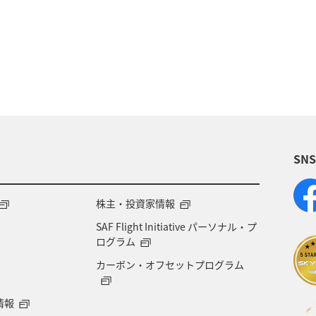
・植物
長崎県
温泉
春
グルメ
A
家族旅行
ワーケーション（家族）
一人旅
アクティビティ
冬
旅館
ライフ
日常
SN
株主・投資家情報
SAF Flight Initiative パーソナル・プ
ログラム
カーボン・オフセットプログラム
情報