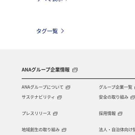
ワーケーション
大分県
自然
山形県
ANAショッピング A-style
タグ一覧
川
富山県
アユ
夏
宮崎県
ヤマメ
海
秋
ANAグループ企業情報
ANAグループについて
グループ企業一覧
サステナビリティ
安全の取り組み
プレスリリース
採用情報
地域創生の取り組み
法人・自治体向け