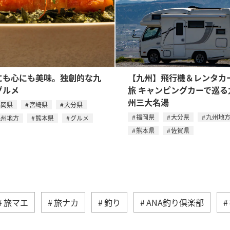
にも心にも美味。独創的な九
【九州】飛行機＆レンタカ
グルメ
旅 キャンピングカーで巡る
州三大名湯
福岡県
宮崎県
大分県
福岡県
大分県
九州地
九州地方
熊本県
グルメ
熊本県
佐賀県
旅マエ
旅ナカ
釣り
ANA釣り倶楽部