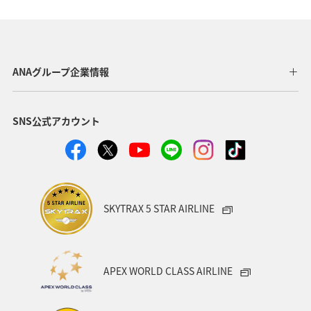
ANAマイレージクラブ
世界遺産
釣り
秋
ANA釣り倶楽部
ベルギー
スイス
フランス
ANAグループ企業情報
韓国
旅ナカ
ヨーロッパ
スウェーデン
SNS公式アカウント
東アジア
海
夏
ハワイ
クリスマス
シンガポール
SKYTRAX 5 STAR AIRLINE
APEX WORLD CLASS AIRLINE