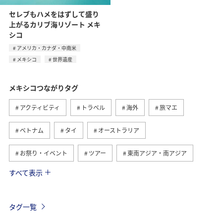
セレブもハメをはずして盛り
上がるカリブ海リゾート メキ
シコ
アメリカ・カナダ・中南米
メキシコ
世界遺産
メキシコつながりタグ
アクティビティ
トラベル
海外
旅マエ
ベトナム
タイ
オーストラリア
お祭り・イベント
ツアー
東南アジア・南アジア
すべて表示
台湾
香港
オーストリア
冬
フィリピン
ドイツ
年末年始
アメリカ
タグ一覧
アメリカ・カナダ・中南米
春
イタリア