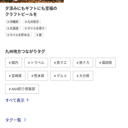
夕涼みにもギフトにも至福の
クラフトビールを
沖縄県
九州地方
北海道
マイルを使う
マイルを貯める
夏
九州地方つながりタグ
国内
トラベル
旅マエ
旅ナカ
福岡県
宮崎県
熊本県
グルメ
大分県
ANA釣り倶楽部
すべて表示
温泉
長崎県
佐賀県
アクティビティ
趣味
釣り
春
自然・植物
夏
海
タグ一覧