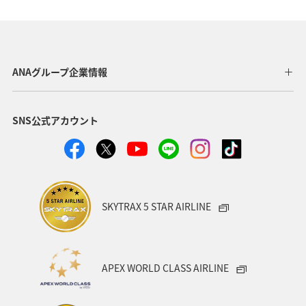
鹿児島県
ホテル
四国地方
ワーケーション
一人旅
秋
歴史・文化・芸術
ライフ
ANAのふるさと納税
北陸地方
川
東北地方
ANAグループ企業情報
冬
旅館
飛行機
ショッピング＆ライフ
SNS公式アカウント
北海道
関西地方
東海地方
家族旅行
ワーケーション（家族）
ワーケーション（単身）
カップル
アオリイカ
糸島
出張グルメ
SKYTRAX 5 STAR AIRLINE
ゴルフ
ANA CA's Note
日常
紅葉
山形県
電車
マイルを使う
沖縄県
APEX WORLD CLASS AIRLINE
マイルを貯める
愛媛県
和歌山県
静岡県