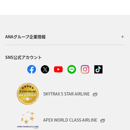
鹿児島県
ホテル
四国地方
ワーケーション
一人旅
秋
歴史・文化・芸術
ライフ
ANAのふるさと納税
北陸地方
川
東北地方
ANAグループ企業情報
冬
旅館
飛行機
ショッピング＆ライフ
SNS公式アカウント
北海道
関西地方
東海地方
家族旅行
ワーケーション（家族）
ワーケーション（単身）
カップル
アオリイカ
糸島
出張グルメ
SKYTRAX 5 STAR AIRLINE
ゴルフ
ANA CA's Note
日常
紅葉
山形県
電車
マイルを使う
沖縄県
APEX WORLD CLASS AIRLINE
マイルを貯める
愛媛県
和歌山県
静岡県