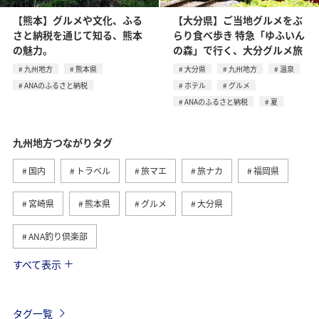
【熊本】グルメや文化、ふる
【大分県】ご当地グルメをぶ
さと納税を通じて知る、熊本
らり食べ歩き 特急「ゆふいん
の魅力。
の森」で行く、大分グルメ旅
九州地方
熊本県
大分県
九州地方
温泉
ANAのふるさと納税
ホテル
グルメ
ANAのふるさと納税
夏
九州地方つながりタグ
国内
トラベル
旅マエ
旅ナカ
福岡県
宮崎県
熊本県
グルメ
大分県
ANA釣り倶楽部
すべて表示
温泉
長崎県
佐賀県
アクティビティ
趣味
釣り
春
自然・植物
夏
海
タグ一覧