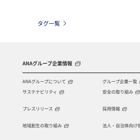
ホテル
四国地方
ワーケーシ
タグ一覧
北陸地方
川
東北地方
家族旅行
ワーケーション（家族）
ゴルフ
ANA CA's Note
日常
ANAグループ企業情報
和歌山県
静岡県
沖縄
ANAグループについて
グループ企業一覧
サステナビリティ
安全の取り組み
プレスリリース
採用情報
地域創生の取り組み
法人・自治体向け