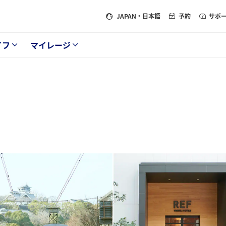
JAPAN
・日本語
予約
サポ
イフ
マイレージ