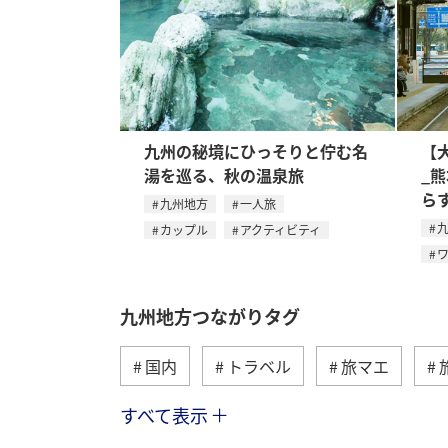
九州の秘境にひっそりと佇む名
【
湯を巡る、秋の温泉旅
_
ら
九州地方
一人旅
カップル
アクティビティ
九州地方つながりタグ
国内
トラベル
旅マエ
すべて表示
温泉
長崎県
佐賀県
ア