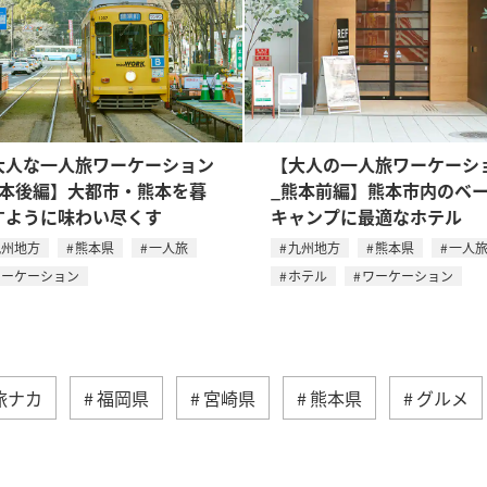
大人な一人旅ワーケーション
【大人の一人旅ワーケーシ
熊本後編】大都市・熊本を暮
_熊本前編】熊本市内のベ
すように味わい尽くす
キャンプに最適なホテル
九州地方
熊本県
一人旅
九州地方
熊本県
一人
ワーケーション
ホテル
ワーケーション
旅ナカ
福岡県
宮崎県
熊本県
グルメ
クティビティ
趣味
釣り
春
自然・植物