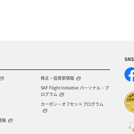
ョン
一人旅
秋
歴史・文化・芸術
ライ
冬
旅館
飛行機
ショッピング＆ライフ
ワーケーション（単身）
カップル
アオリイ
SN
紅葉
山形県
電車
マイルを使う
香川県
高知県
夜景
日本の歴史・文化・芸術
株主・投資家情報
SAF Flight Initiative パーソナル・プ
ログラム
カーボン・オフセットプログラム
情報