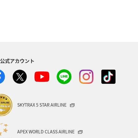
フ
ANAのふるさと納税
北海道
関西地方
東海地方
カ
糸島
出張グルメ
S公式アカウント
沖縄県
マイルを貯める
愛媛県
マダイ
湖
ブリ
SKYTRAX 5 STAR AIRLINE
APEX WORLD CLASS AIRLINE