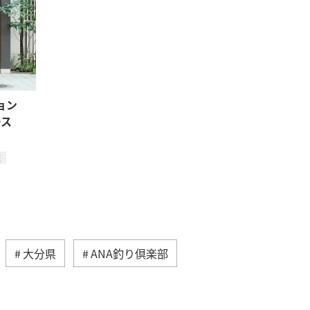
ョン
ース
旅
大分県
ANA釣り倶楽部
夏
海
鹿児島県