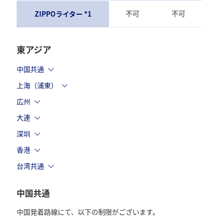
不可
不可
ZIPPOライター *1
東アジア
中国共通
上海（浦東）
広州
大連
深圳
香港
台湾共通
中国共通
中国発着路線にて、以下の制限がございます。