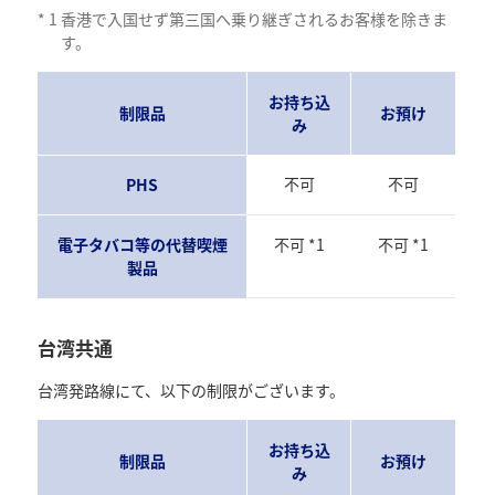
*
1
香港で入国せず第三国へ乗り継ぎされるお客様を除きま
す。
お持ち込
制限品
お預け
み
不可
不可
PHS
電子タバコ等の代替喫煙
不可 *1
不可 *1
製品
台湾共通
台湾発路線にて、以下の制限がございます。
お持ち込
制限品
お預け
み