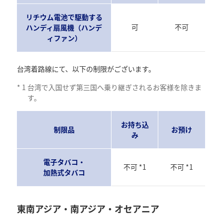
リチウム電池で駆動する
可
不可
ハンディ扇風機（ハンデ
ィファン）
台湾着路線にて、以下の制限がございます。
*
1
台湾で入国せず第三国へ乗り継ぎされるお客様を除きま
す。
お持ち込
制限品
お預け
み
電子タバコ・
不可 *1
不可 *1
加熱式タバコ
東南アジア・南アジア・オセアニア