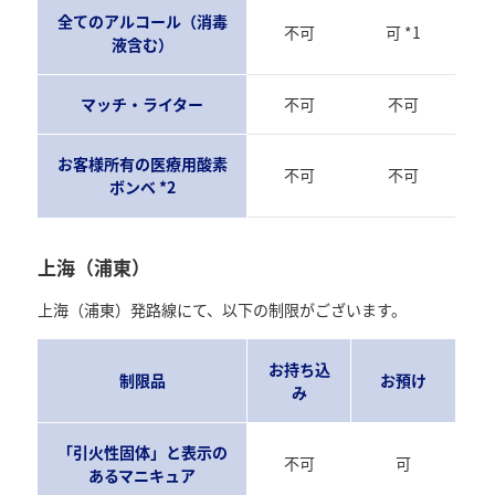
全てのアルコール（消毒
不可
可 *1
液含む）
マッチ・ライター
不可
不可
お客様所有の医療用酸素
不可
不可
ボンベ *2
上海（浦東）
上海（浦東）発路線にて、以下の制限がございます。
お持ち込
制限品
お預け
み
「引火性固体」と表示の
不可
可
あるマニキュア