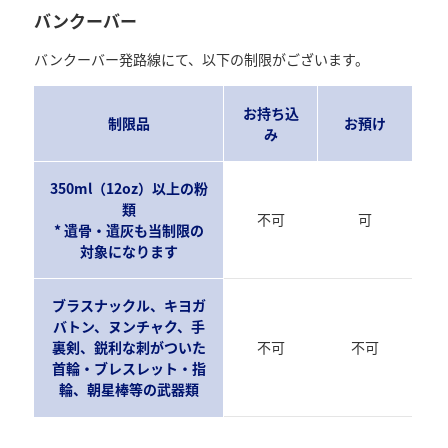
バンクーバー
バンクーバー発路線にて、以下の制限がございます。
お持ち込
制限品
お預け
み
350ml（12oz）以上の粉
類
不可
可
* 遺骨・遺灰も当制限の
対象になります
ブラスナックル、キヨガ
バトン、ヌンチャク、手
裏剣、鋭利な刺がついた
不可
不可
首輪・ブレスレット・指
輪、朝星棒等の武器類