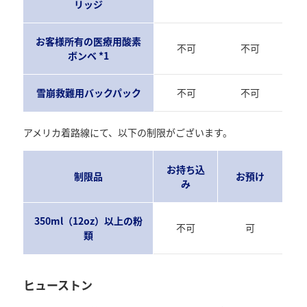
リッジ
お客様所有の医療用酸素
不可
不可
ボンベ *1
雪崩救難用バックパック
不可
不可
アメリカ着路線にて、以下の制限がございます。
お持ち込
制限品
お預け
み
350ml（12oz）以上の粉
不可
可
類
ヒューストン