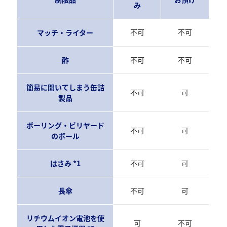
み
不可
不可
マッチ・ライター
酢
不可
不可
簡易に開いてしまう缶詰
不可
可
製品
ボーリング・ビリヤード
不可
可
のボール
はさみ *1
不可
可
長傘
不可
可
リチウムイオン電池を使
可
不可