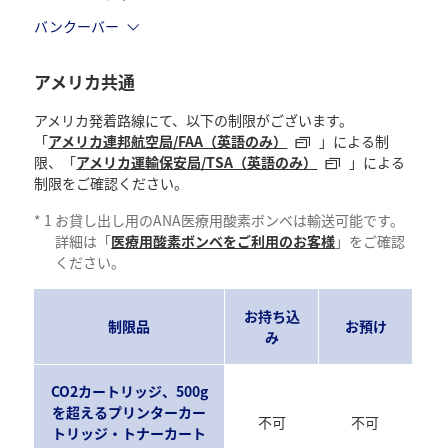
バンクーバー
アメリカ共通
アメリカ発着路線にて、以下の制限がございます。
「
アメリカ連邦航空局/FAA（英語のみ）
」による制
限、「
アメリカ運輸保安局/TSA（英語のみ）
」による
制限をご確認ください。
*
1
お貸し出し用のANA医療用酸素ボンベは輸送可能です。
詳細は「
医療用酸素ボンベをご利用のお客様
」をご確認
ください。
お持ち込
制限品
お預け
み
CO2カートリッジ、500g
を超えるプリンターカー
不可
不可
トリッジ・トナーカート