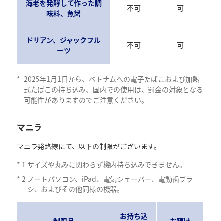
海老を発酵して作った調
不可
可
味料、魚醤
ドリアン、ジャックフル
不可
可
ーツ
*
2025年1月1日から、ベトナムへの電子たばこおよび加熱
式たばこの持ち込み、国内での使用は、罰金の対象となる
可能性がありますのでご注意ください。
マニラ
マニラ発路線にて、以下の制限がございます。
*
1
サイズや丸みに関わらず機内持ち込みできません。
*
2
ノートパソコン、iPad、電気シェーバー、電動歯ブラ
シ、およびその他同様の機器。
お持ち込
制限品
お預け