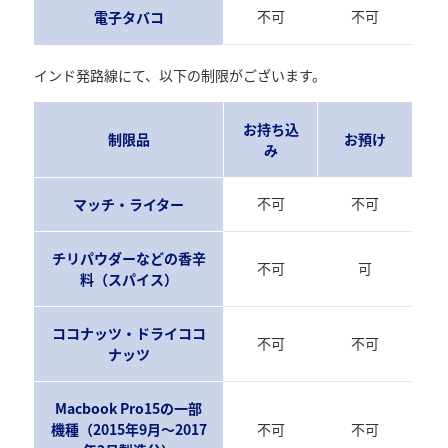
不可
不可
電子タバコ
インド発路線にて、以下の制限がございます。
お持ち込
制限品
お預け
み
不可
不可
マッチ・ライター
チリパウダーなどの香辛
不可
可
料（スパイス）
ココナッツ・ドライココ
不可
不可
ナッツ
Macbook Pro15の一部
機種（2015年9月～2017
不可
不可