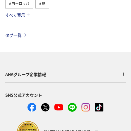
ヨーロッパ
夏
すべて表示
ハワイ
シンガポール
カナダ
フランス
スペイン
インドネシア
旅ナカ
タグ一覧
歴史・文化・芸術
ベルギー
オーストリア
スイス
世界遺産
釣り
秋
ANA釣り倶楽部
イタリア
タイ
ANAグループ企業情報
東南アジア・南アジア
アメリカ・カナダ・中南米
SNS公式アカウント
韓国
東アジア
趣味
国内
ライフ
ANAのサービス
春
川