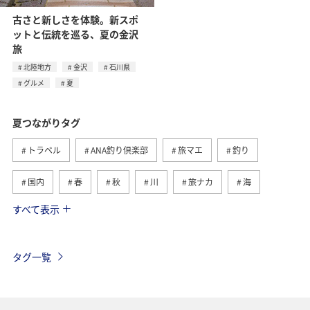
古さと新しさを体験。新スポ
ットと伝統を巡る、夏の金沢
旅
北陸地方
金沢
石川県
グルメ
夏
夏つながりタグ
トラベル
ANA釣り倶楽部
旅マエ
釣り
国内
春
秋
川
旅ナカ
海
すべて表示
北海道
冬
アユ
沖縄
アクティビティ
ヤマメ
海外
グルメ
高知県
イワナ
タグ一覧
自然・植物
トラウト
湖
アマゴ
マダイ
静岡県
アオリイカ
関西地方
秋田県