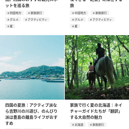
ットを巡る旅
旅
四国地方
家族旅行
中国地方
家族旅行
グルメ
アクティビティ
グルメ
アクティビティ
夏
夏
四国の夏旅：アクティブ派な
家族で行く夏の北海道：ネイ
ら吉野川の川遊び、のんびり
チャーガイドたちが「翻訳」
派は豊島の離島ライフがおす
する大自然の魅力
すめ
北海道
家族旅行