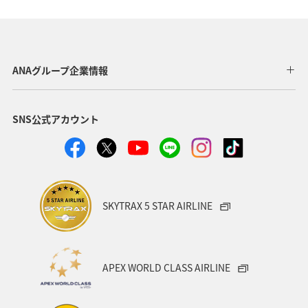
静岡県
アオリイカ
関西地方
秋田県
東北地方
岐阜県
和歌山県
長崎県
ANAグループ企業情報
東京都
九州地方
神奈川県
栃木県
SNS公式アカウント
家族旅行
ロウニンアジ（GT）
八丈島
千葉県
青森県
四国地方
歴史・文化・芸術
西表島
群馬県
鹿児島県
イシダイ
クロダイ
SKYTRAX 5 STAR AIRLINE
アメリカ
アメリカ・カナダ・中南米
宮城県
中国地方
お祭り・イベント
趣味
宮古島
APEX WORLD CLASS AIRLINE
石垣
沖縄県
マイルを貯める
ツアー