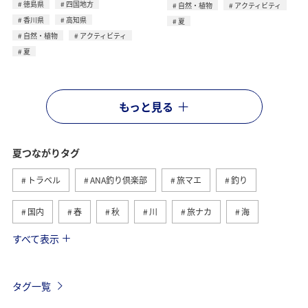
徳島県
四国地方
自然・植物
アクティビティ
香川県
高知県
夏
自然・植物
アクティビティ
夏
もっと見る
夏つながりタグ
トラベル
ANA釣り倶楽部
旅マエ
釣り
国内
春
秋
川
旅ナカ
海
すべて表示
北海道
冬
アユ
沖縄
アクティビティ
ヤマメ
海外
グルメ
高知県
イワナ
タグ一覧
自然・植物
トラウト
湖
アマゴ
マダイ