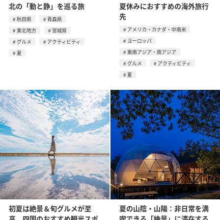
北の「動と静」を巡る旅
夏休みにおすすめの海外旅行
先
秋田県
青森県
アメリカ・カナダ・中南米
東北地方
宮城県
ヨーロッパ
グルメ
アクティビティ
東南アジア・南アジア
夏
グルメ
アクティビティ
夏
初夏は絶景＆旬グルメが至
夏の山陰・山陽：非日常を満
高。四国のおすすめ観光スポ
喫できる「絶景」に滞在する