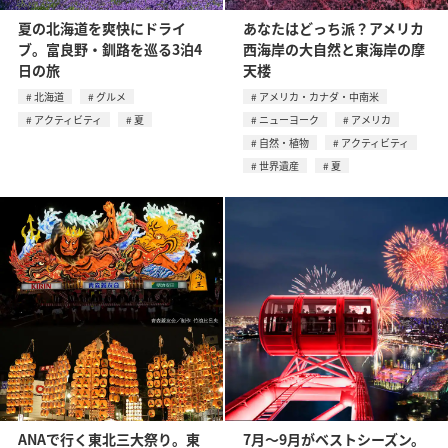
夏の北海道を爽快にドライ
あなたはどっち派？アメリカ
ブ。富良野・釧路を巡る3泊4
西海岸の大自然と東海岸の摩
日の旅
天楼
北海道
グルメ
アメリカ・カナダ・中南米
アクティビティ
夏
ニューヨーク
アメリカ
自然・植物
アクティビティ
世界遺産
夏
ANAで行く東北三大祭り。東
7月〜9月がベストシーズン。