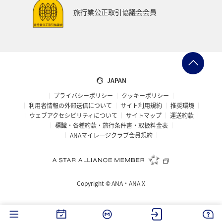
富山県
宮崎県
山形県
島根県
マアジ
旅行業公正取引協議会会員
メジナ
イギリス
ハワイ
石川県
福岡県
釧路
ANAグルメマイル
京都府
滋賀県
鳥取県
岩手県
新潟県
熊本県
山口県
JAPAN
プライバシーポリシー
クッキーポリシー
長野県
世界遺産
徳島県
ホテル
大分県
利用者情報の外部送信について
サイト利用規約
推奨環境
ウェブアクセシビリティについて
サイトマップ
運送約款
兵庫県
ライフ
愛媛県
スズキ
大阪府
標識・各種約款・旅行条件書・取扱料金表
ANAマイレージクラブ会員規約
南伊豆
ベルギー
スイス
ドイツ
シンガポール
カナダ
フランス
スペイン
Copyright ©
ANA・ANA X
インドネシア
ヨーロッパ
東南アジア・南アジア
香川県
佐賀県
北陸地方
金沢