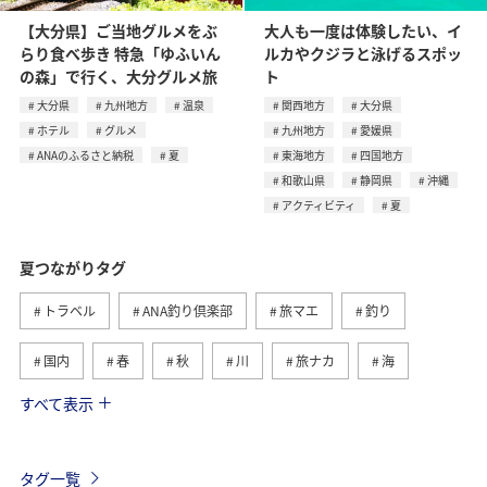
【大分県】ご当地グルメをぶ
大人も一度は体験したい、イ
らり食べ歩き 特急「ゆふいん
ルカやクジラと泳げるスポッ
の森」で行く、大分グルメ旅
ト
大分県
九州地方
温泉
関西地方
大分県
ホテル
グルメ
九州地方
愛媛県
ANAのふるさと納税
夏
東海地方
四国地方
和歌山県
静岡県
沖縄
アクティビティ
夏
夏つながりタグ
トラベル
ANA釣り倶楽部
旅マエ
釣り
国内
春
秋
川
旅ナカ
海
すべて表示
北海道
冬
アユ
沖縄
アクティビティ
ヤマメ
海外
グルメ
高知県
イワナ
タグ一覧