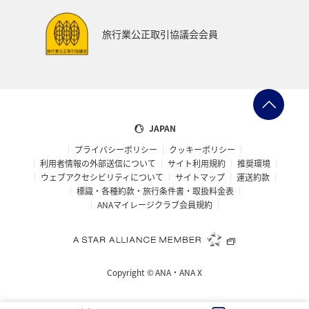
富山県
宮崎県
山形県
島根県
マアジ
旅行業公正取引協議会会員
メジナ
イギリス
ハワイ
石川県
福岡県
釧路
ANAグルメマイル
京都府
滋賀県
鳥取県
岩手県
新潟県
山口県
熊本県
JAPAN
プライバシーポリシー
クッキーポリシー
長野県
世界遺産
徳島県
ホテル
大分県
利用者情報の外部送信について
サイト利用規約
推奨環境
ウェブアクセシビリティについて
サイトマップ
運送約款
兵庫県
ライフ
愛媛県
スズキ
大阪府
標識・各種約款・旅行条件書・取扱料金表
ANAマイレージクラブ会員規約
南伊豆
ベルギー
スイス
ドイツ
シンガポール
カナダ
フランス
スペイン
Copyright ©
ANA・ANA X
インドネシア
ヨーロッパ
東南アジア・南アジア
香川県
佐賀県
北陸地方
金沢