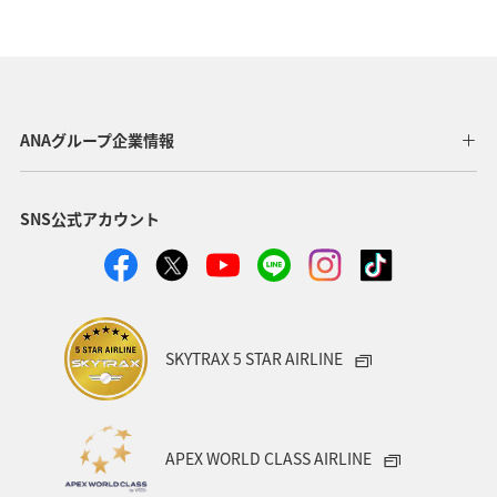
自然・植物
トラウト
湖
アマゴ
マダイ
静岡県
アオリイカ
関西地方
秋田県
東北地方
岐阜県
和歌山県
長崎県
ANAグループ企業情報
東京都
九州地方
神奈川県
栃木県
SNS公式アカウント
家族旅行
ロウニンアジ（GT）
八丈島
千葉県
青森県
四国地方
歴史・文化・芸術
西表島
群馬県
鹿児島県
イシダイ
クロダイ
SKYTRAX 5 STAR AIRLINE
アメリカ
アメリカ・カナダ・中南米
宮城県
中国地方
お祭り・イベント
趣味
宮古島
APEX WORLD CLASS AIRLINE
石垣
沖縄県
マイルを貯める
ツアー