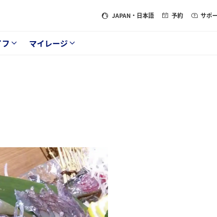
JAPAN
・日本語
予約
サポ
イフ
マイレージ