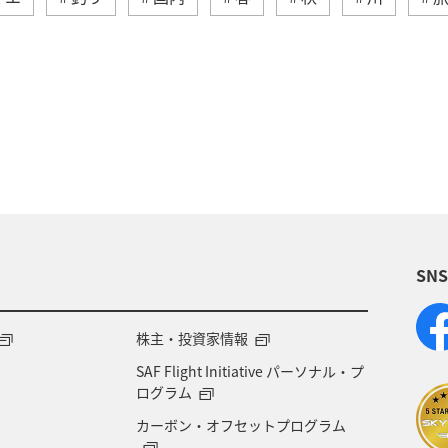
アクティビティ
ヤマメ
海外
グルメ
ダイ
静岡県
アオリイカ
関西地方
秋田
九州地方
神奈川県
栃木県
家族旅行
歴史・文化・芸術
西表島
群馬県
鹿児島県
SN
米
宮城県
中国地方
お祭り・イベント
県
宮崎県
山形県
島根県
マアジ
株主・投資家情報
SAF Flight Initiative パーソナル・プ
NAグルメマイル
京都府
滋賀県
鳥取県
ログラム
カーボン・オフセットプログラム
徳島県
ホテル
大分県
兵庫県
ライフ