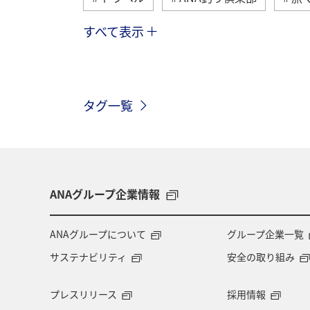
すべて表示
北海道
冬
アユ
沖縄
トラウト
湖
アマゴ
マ
タグ一覧
和歌山県
長崎県
東京都
千葉県
青森県
四国地方
アメリカ
アメリカ・カナダ・中南
ANAグループ企業情報
マイルを貯める
ツアー
富山
ANAグループについて
グループ企業一覧
サステナビリティ
安全の取り組み
石川県
福岡県
釧路
A
プレスリリース
採用情報
岩手県
長野県
世界遺産