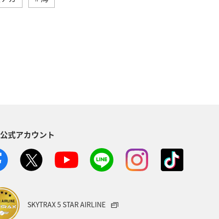
高知県
イワナ
自然・植物
県
東北地方
岐阜県
ロウニンアジ（GT）
八丈島
イシダイ
クロダイ
S公式アカウント
趣味
宮古島
石垣
沖縄県
メジナ
イギリス
ハワイ
山口県
新潟県
熊本県
SKYTRAX 5 STAR AIRLINE
愛媛県
スズキ
大阪府