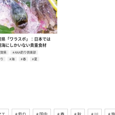
賀県「ワラスボ」：日本では
明海にしかいない貴重食材
佐賀県
ANA釣り倶楽部
釣り
海
春
夏
マエ
釣り
国内
春
秋
川