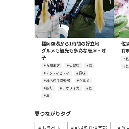
福岡空港から1時間の好立地
佐
グルメも観光も多彩な唐津・呼
有
子
九州地方
佐賀県
海
アクティビティ
趣味
ANA釣り倶楽部
グルメ
釣り
アオリイカ
秋
夏
夏つながりタグ
トラベル
ANA釣り倶楽部
旅