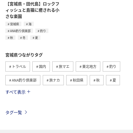
【宮城県・田代島】ロックフ
ィッシュと島猫に癒される小
さな楽園
宮城県
海
ANA釣り倶楽部
釣り
秋
冬
夏
宮城県つながりタグ
トラベル
国内
旅マエ
東北地方
釣り
ANA釣り倶楽部
旅ナカ
秋田県
秋
夏
すべて表示
仙台
グルメ
青森県
海
アクティビティ
家族旅行
マイルを貯める
冬
福井県
タグ一覧
福岡県
北海道
兵庫県
東京都
京都府