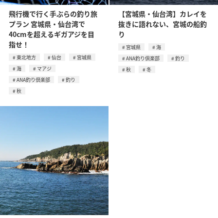
飛行機で行く手ぶらの釣り旅
【宮城県・仙台湾】カレイを
プラン 宮城県・仙台湾で
抜きに語れない、宮城の船釣
40cmを超えるギガアジを目
り
指せ！
宮城県
海
東北地方
仙台
宮城県
ANA釣り倶楽部
釣り
海
マアジ
秋
冬
ANA釣り倶楽部
釣り
秋