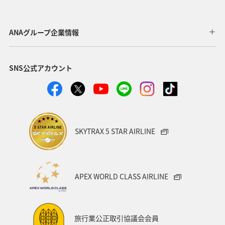
お祭り・イベント
歴史・文化・芸術
山形県
自然・植物
岩手県
フォトジェニックな写真を撮る
ANAグループ企業情報
福島県
出張グルメ
マイルを使う
ライフ
SNS公式アカウント
記念日
ANA Mall
マアジ
春
川
湖
SKYTRAX 5 STAR AIRLINE
APEX WORLD CLASS AIRLINE
旅行業公正取引協議会会員