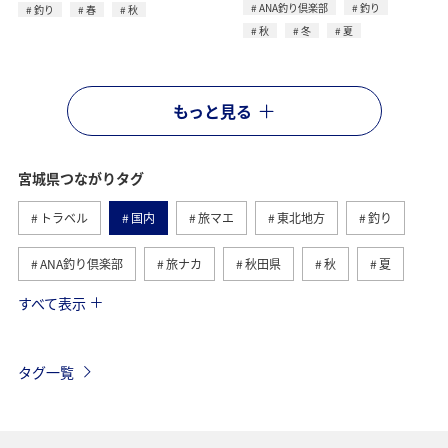
ANA釣り倶楽部
釣り
釣り
春
秋
秋
冬
夏
もっと見る
宮城県つながりタグ
トラベル
国内
旅マエ
東北地方
釣り
ANA釣り倶楽部
旅ナカ
秋田県
秋
夏
すべて表示
仙台
グルメ
青森県
海
アクティビティ
家族旅行
マイルを貯める
福井県
冬
タグ一覧
福岡県
北海道
兵庫県
東京都
京都府
お祭り・イベント
歴史・文化・芸術
山形県