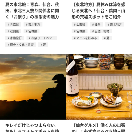
夏の東北旅：青森、仙台、秋
【東北地方】夏休みは涼を感
田、東北三大祭り関係者に聞
じる東北へ！仙台・鶴岡・山
く「お祭り」のある街の魅力
形の穴場スポットをご紹介
青森県
東北地方
山形県
仙台
東北地方
秋田県
宮城県
宮城県
自然・植物
家族旅行
お祭り・イベント
マイルを貯める
夏
歴史・文化・芸術
夏
キレイだけじゃつまらない。
【仙台グルメ】働く人の出張
おもしろフォトスポットを訪
めし！必ず食べるべき地元限