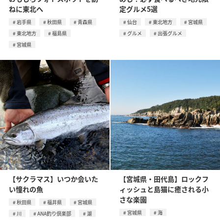
ねに東北へ
定グルメ5選
岩手県
秋田県
青森県
仙台
東北地方
宮城県
東北地方
福島県
グルメ
出張グルメ
宮城県
【サクラマス】いつか会いた
【宮城県・田代島】ロックフ
い憧れの魚
ィッシュと島猫に癒される小
さな楽園
秋田県
福井県
宮城県
宮城県
海
川
ANA釣り倶楽部
湖