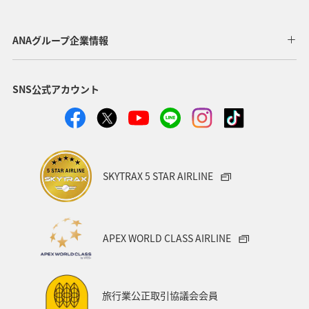
自然・植物
岩手県
フォトジェニックな写真を撮る
ANAグループ企業情報
福島県
出張グルメ
マイルを使う
ライフ
SNS公式アカウント
記念日
ANA Mall
マアジ
春
川
湖
SKYTRAX 5 STAR AIRLINE
APEX WORLD CLASS AIRLINE
旅行業公正取引協議会会員