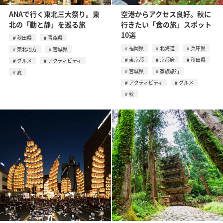
ANAで行く東北三大祭り。東
空港からアクセス良好。秋に
北の「動と静」を巡る旅
行きたい「食の旅」スポット
10選
秋田県
青森県
福岡県
北海道
兵庫県
東北地方
宮城県
東京都
京都府
秋田県
グルメ
アクティビティ
宮城県
家族旅行
夏
アクティビティ
グルメ
秋