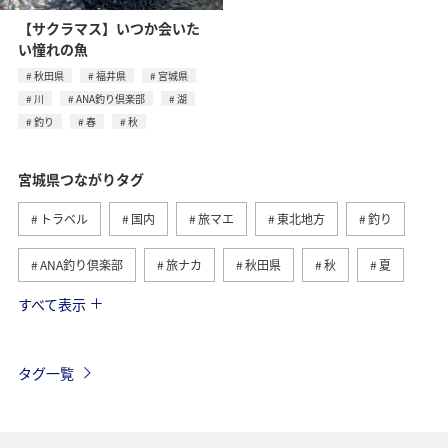
【サクラマス】いつか会いた
い憧れの魚
秋田県
福井県
宮城県
川
ANA釣り倶楽部
湖
釣り
春
秋
宮城県つながりタグ
トラベル
国内
旅マエ
東北地方
釣り
ANA釣り倶楽部
旅ナカ
秋田県
秋
夏
すべて表示
仙台
グルメ
青森県
海
アクティビティ
家族旅行
マイルを貯める
冬
福井県
タグ一覧
福岡県
北海道
兵庫県
東京都
京都府