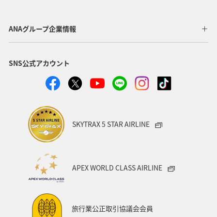
お祭り・イベント
歴史・文化・芸術
山形県
自然・植物
岩手県
フォトジェニックな写真を撮る
ANAグループ企業情報
福島県
出張グルメ
マイルを使う
ライフ
SNS公式アカウント
記念日
ANA Mall
マアジ
春
川
湖
SKYTRAX 5 STAR AIRLINE
APEX WORLD CLASS AIRLINE
旅行業公正取引協議会会員