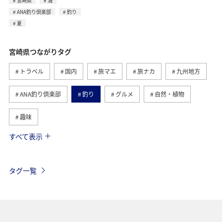
宮崎県
海
ANA釣り倶楽部
釣り
夏
宮崎県つながりタグ
トラベル
国内
旅マエ
旅ナカ
九州地方
ANA釣り倶楽部
釣り
グルメ
自然・植物
趣味
すべて表示
歴史・文化・芸術
海
アクティビティ
夏
春
ANAショッピング A-style
マイルを貯める
タグ一覧
ゴルフ
秋
ヤマメ
川
マイルを使う
ANA CA's Note
四国地方
香川県
高知県