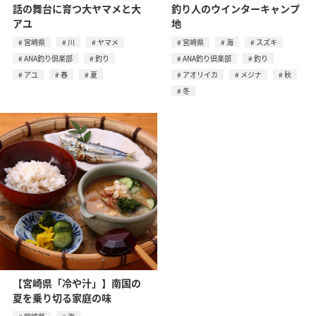
話の舞台に育つ大ヤマメと大
釣り人のウインターキャンプ
アユ
地
宮崎県
川
ヤマメ
宮崎県
海
スズキ
ANA釣り倶楽部
釣り
ANA釣り倶楽部
釣り
アユ
春
夏
アオリイカ
メジナ
秋
冬
【宮崎県「冷や汁」】南国の
夏を乗り切る家庭の味