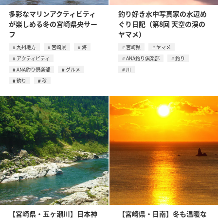
多彩なマリンアクティビティ
釣り好き水中写真家の水辺め
が楽しめる冬の宮崎県央サー
ぐり日記（第8回 天空の渓の
フ
ヤマメ）
九州地方
宮崎県
海
宮崎県
ヤマメ
アクティビティ
ANA釣り倶楽部
釣り
ANA釣り倶楽部
グルメ
川
釣り
秋
【宮崎県・五ヶ瀬川】日本神
【宮崎県・日南】冬も温暖な