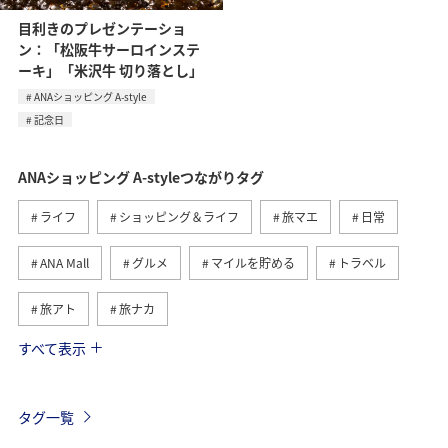
目利きのプレゼンテーショ
ン：「松阪牛サーロインステ
ーキ」「米沢牛 切り落とし」
ANAショッピング A-style
記念日
ANAショッピング A-styleつながりタグ
ライフ
ショッピング＆ライフ
旅マエ
日常
ANA Mall
グルメ
マイルを貯める
トラベル
旅アト
旅ナカ
すべて表示
マイルを使う
ANAマイレージモール
国内
ワイン
ANAマイレージクラブ
ANA CA's Note
タグ一覧
A-style秋特集
ハワイ
自然・植物