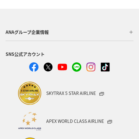
アクティビティ
宮崎県
ANAカード
北海道
山形県
ゴルフ
マイルの教室
ツアー
ANAグループ企業情報
海外
東京都
熊本県
群馬県
記念日
SNS公式アカウント
アメリカ・カナダ・中南米
沖縄
歴史・文化・芸術
お祭り・イベント
カップル
飛行機
帰省
年末年始
ANAセレクション
SKYTRAX 5 STAR AIRLINE
ANAのオンラインショップ
関東・甲信越地方
夏
イタリア
オーストラリア
フランス
東北地方
APEX WORLD CLASS AIRLINE
ANAの取り組み（サステナブル、社会貢献）