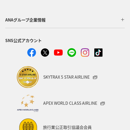
アクティビティ
宮崎県
ANAカード
北海道
山形県
ゴルフ
マイルの教室
ツアー
ANAグループ企業情報
海外
東京都
熊本県
群馬県
記念日
SNS公式アカウント
アメリカ・カナダ・中南米
沖縄
歴史・文化・芸術
お祭り・イベント
カップル
飛行機
帰省
年末年始
ANAセレクション
SKYTRAX 5 STAR AIRLINE
ANAのオンラインショップ
関東・甲信越地方
夏
イタリア
オーストラリア
フランス
東北地方
APEX WORLD CLASS AIRLINE
ANAの取り組み（サステナブル、社会貢献）
編集長のおすすめ
機内
旅行業公正取引協議会会員