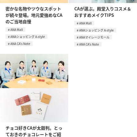
密かな名物やツウなスポット
CAが選ぶ。殿堂入りコスメ＆
が続々登場。地元愛強めなCA
おすすめメイクTIPS
のご当地自慢
ANA Mall
ANA Mall
ANAショッピング A-style
ANAショッピング A-style
ANAマイレージモール
ANA CA's Note
ANA CA's Note
チョコ好きCAが太鼓判。とっ
ておきのチョコレートをご紹