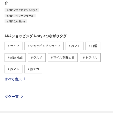
介
ANAショッピング A-style
ANAマイレージモール
ANA CA's Note
ANAショッピング A-styleつながりタグ
ライフ
ショッピング＆ライフ
旅マエ
日常
ANA Mall
グルメ
マイルを貯める
トラベル
旅アト
旅ナカ
すべて表示
マイルを使う
ANAマイレージモール
国内
ワイン
ANAマイレージクラブ
ANA CA's Note
タグ一覧
A-style秋特集
ハワイ
自然・植物