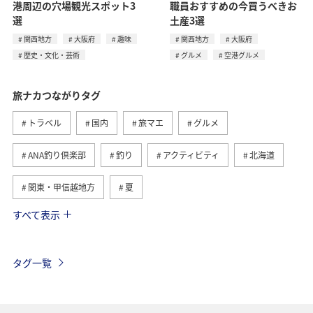
港周辺の穴場観光スポット3
職員おすすめの今買うべきお
選
土産3選
関西地方
大阪府
趣味
関西地方
大阪府
歴史・文化・芸術
グルメ
空港グルメ
旅ナカつながりタグ
トラベル
国内
旅マエ
グルメ
ANA釣り倶楽部
釣り
アクティビティ
北海道
関東・甲信越地方
夏
すべて表示
趣味
自然・植物
海外
歴史・文化・芸術
温泉
秋
東京都
九州地方
タグ一覧
マイルを貯める
沖縄
春
ホテル