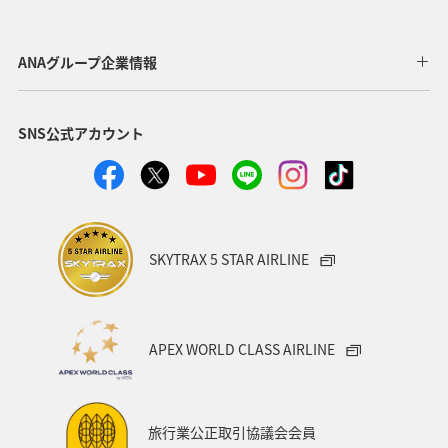
東北地方
家族旅行
冬
ライフ
四国地方
川
海
ANAマイレージクラブ
神奈川県
ANAグループ企業情報
関西地方
北陸地方
福岡県
高知県
SNS公式アカウント
山形県
宮崎県
ANAグルメマイル
ヨーロッパ
中国地方
湖
旅アト
静岡県
ワーケーション
アメリカ
東南アジア・南アジア
SKYTRAX 5 STAR AIRLINE
ハワイ
栃木県
秋田県
大阪府
群馬県
石川県
一人旅
アメリカ・カナダ・中南米
APEX WORLD CLASS AIRLINE
千葉県
プレミアムメンバー
東アジア
兵庫県
東海地方
熊本県
福島県
ANAのふるさと納税
旅行業公正取引協議会会員