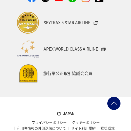
中国地方
湖
旅アト
静岡県
ワーケーション
アメリカ
東南アジア・南アジア
SKYTRAX 5 STAR AIRLINE
ハワイ
栃木県
秋田県
大阪府
群馬県
石川県
一人旅
アメリカ・カナダ・中南米
APEX WORLD CLASS AIRLINE
千葉県
プレミアムメンバー
東アジア
兵庫県
東海地方
熊本県
福島県
ANAのふるさと納税
旅行業公正取引協議会会員
ANAショッピング A-style
世界遺産
ショッピング＆ライフ
ツアー
大分県
京都府
愛知県
愛媛県
トラウト
マイルを使う
JAPAN
プライバシーポリシー
クッキーポリシー
宮城県
広島県
鹿児島県
旅館
徳島県
利用者情報の外部送信について
サイト利用規約
推奨環境