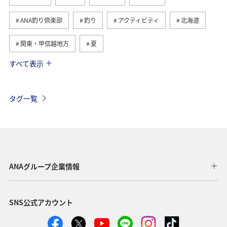
ANA釣り倶楽部
釣り
アクティビティ
北海道
関東・甲信越地方
夏
すべて表示
趣味
自然・植物
海外
歴史・文化・芸術
温泉
秋
東京都
九州地方
タグ一覧
マイルを貯める
沖縄
春
ホテル
東北地方
家族旅行
冬
ライフ
四国地方
川
海
ANAマイレージクラブ
神奈川県
ANAグループ企業情報
関西地方
北陸地方
福岡県
高知県
SNS公式アカウント
山形県
宮崎県
ANAグルメマイル
ヨーロッパ