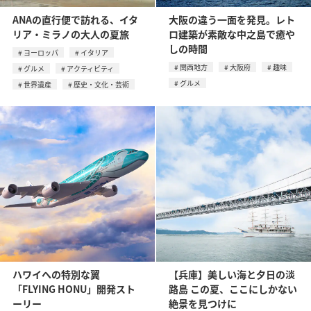
ANAの直行便で訪れる、イタ
大阪の違う一面を発見。レト
リア・ミラノの大人の夏旅
ロ建築が素敵な中之島で癒や
しの時間
ヨーロッパ
イタリア
関西地方
大阪府
趣味
グルメ
アクティビティ
グルメ
世界遺産
歴史・文化・芸術
ハワイへの特別な翼
【兵庫】美しい海と夕日の淡
「FLYING HONU」開発スト
路島 この夏、ここにしかない
ーリー
絶景を見つけに