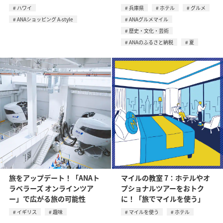
ハワイ
兵庫県
ホテル
グルメ
ANAショッピング A-style
ANAグルメマイル
歴史・文化・芸術
ANAのふるさと納税
夏
旅をアップデート！「ANAト
マイルの教室 7：ホテルやオ
ラベラーズ オンラインツア
プショナルツアーをおトク
ー」で広がる旅の可能性
に！「旅でマイルを使う」
イギリス
趣味
マイルを使う
ホテル