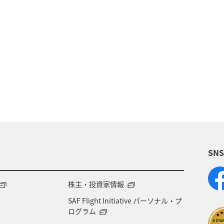
歴史・文化・芸術
温泉
秋
東京都
九州
族旅行
冬
ライフ
四国地方
川
福岡県
高知県
山形県
宮崎県
A
岡県
ワーケーション
アメリカ
東南アジア・
SN
石川県
一人旅
アメリカ・カナダ・中南米
千
熊本県
福島県
ANAのふるさと納税
ANA
株主・投資家情報
SAF Flight Initiative パーソナル・プ
大分県
京都府
愛知県
愛媛県
トラウ
ログラム