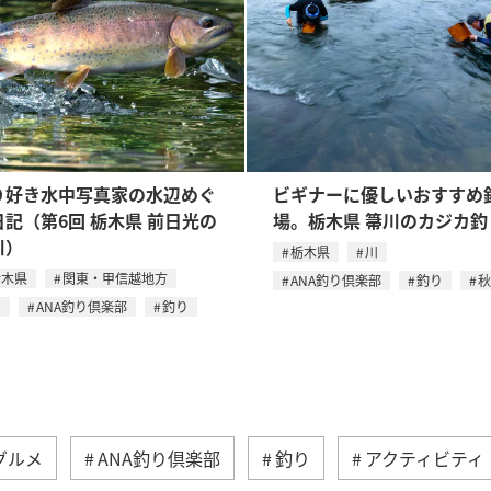
り好き水中写真家の水辺めぐ
ビギナーに優しいおすすめ
日記（第6回 栃木県 前日光の
場。栃木県 箒川のカジカ釣
川）
栃木県
川
栃木県
関東・甲信越地方
ANA釣り倶楽部
釣り
秋
川
ANA釣り倶楽部
釣り
グルメ
ANA釣り倶楽部
釣り
アクティビティ