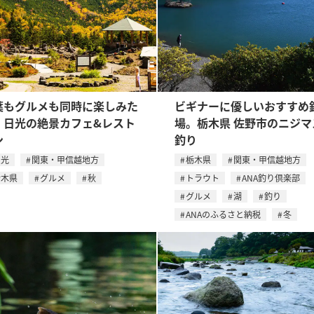
葉もグルメも同時に楽しみた
ビギナーに優しいおすすめ
。日光の絶景カフェ&レスト
場。栃木県 佐野市のニジマ
ン
釣り
日光
関東・甲信越地方
栃木県
関東・甲信越地方
栃木県
グルメ
秋
トラウト
ANA釣り倶楽部
グルメ
湖
釣り
ANAのふるさと納税
冬