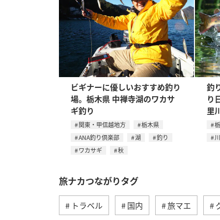
ビギナーに優しいおすすめ釣り
釣
場。栃木県 中禅寺湖のワカサ
り
ギ釣り
里
関東・甲信越地方
栃木県
ANA釣り倶楽部
湖
釣り
ワカサギ
秋
旅ナカつながりタグ
トラベル
国内
旅マエ