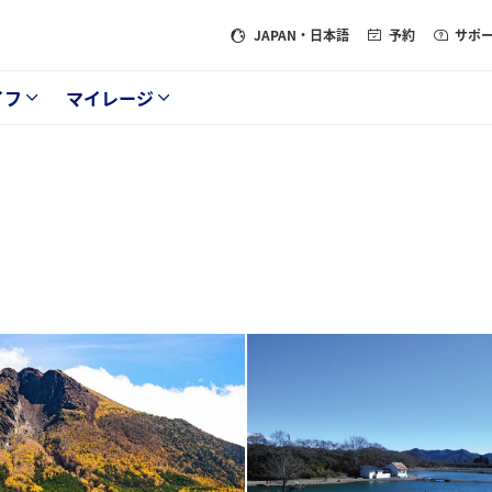
JAPAN
・日本語
予約
サポ
イフ
マイレージ