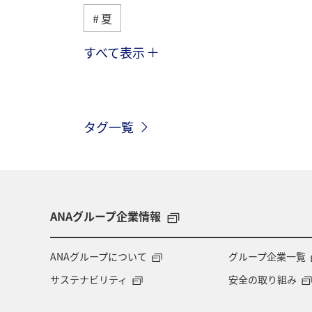
夏
すべて表示
趣味
自然・植物
海外
春
ホテル
東北地方
家
タグ一覧
神奈川県
関西地方
北陸地方
中国地方
湖
旅アト
静
秋田県
大阪府
群馬県
ANAグループ企業情報
東アジア
兵庫県
東海地方
ANAグループについて
グループ企業一覧
サステナビリティ
安全の取り組み
ショッピング＆ライフ
ツアー