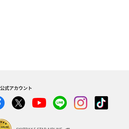
地方
マイルを貯める
沖縄
海
ANAマイレージクラブ
NAグルメマイル
ヨーロッパ
南アジア
ハワイ
栃木県
S公式アカウント
葉県
プレミアムメンバー
ショッピング A-style
世界遺産
ト
マイルを使う
宮城県