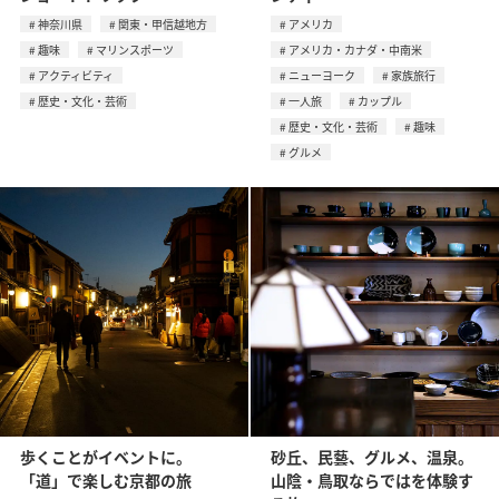
神奈川県
関東・甲信越地方
アメリカ
趣味
マリンスポーツ
アメリカ・カナダ・中南米
アクティビティ
ニューヨーク
家族旅行
歴史・文化・芸術
一人旅
カップル
歴史・文化・芸術
趣味
グルメ
歩くことがイベントに。
砂丘、民藝、グルメ、温泉。
「道」で楽しむ京都の旅
山陰・鳥取ならではを体験す