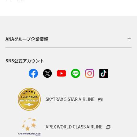
マイルを貯める
沖縄
春
ホテル
東北地方
家族旅行
冬
ライフ
四国地方
川
海
ANAマイレージクラブ
神奈川県
ANAグループ企業情報
関西地方
北陸地方
福岡県
高知県
SNS公式アカウント
山形県
宮崎県
ANAグルメマイル
ヨーロッパ
中国地方
湖
旅アト
静岡県
ワーケーション
アメリカ
東南アジア・南アジア
SKYTRAX 5 STAR AIRLINE
ハワイ
栃木県
秋田県
大阪府
群馬県
石川県
一人旅
アメリカ・カナダ・中南米
APEX WORLD CLASS AIRLINE
千葉県
プレミアムメンバー
東アジア
兵庫県