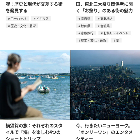
喫：歴史と現代が交差する街
田、東北三大祭り関係者に聞
を発見する
く「お祭り」のある街の魅力
ヨーロッパ
イギリス
青森県
東北地方
歴史・文化・芸術
秋田県
宮城県
家族旅行
お祭り・イベント
歴史・文化・芸術
夏
横須賀の旅：それぞれのスタ
今、行きたいニューヨーク。
イルで「海」を楽しむ4つの
「オンリーワン」のエンタメ
ショートトリップ
シティー