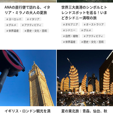
ANAの直行便で訪れる、イタ
世界三大美港のシンボルとト
リア・ミラノの大人の夏旅
レンドスポットを巡る！いま
どきシドニー満喫の旅
ヨーロッパ
イタリア
オセアニア
オーストラリア
グルメ
アクティビティ
シドニー
グルメ
世界遺産
歴史・文化・芸術
自然・植物
アクティビティ
世界遺産
歴史・文化・芸術
イギリス・ロンドン観光を満
夏の東北旅：青森、仙台、秋