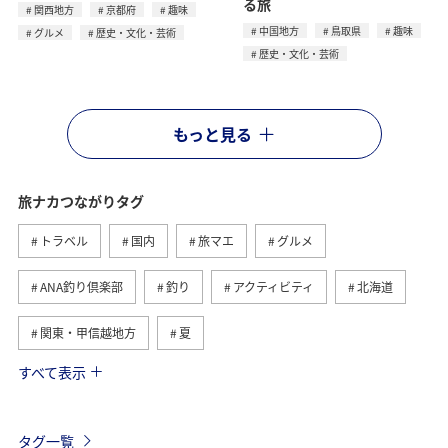
る旅
関西地方
京都府
趣味
中国地方
鳥取県
趣味
グルメ
歴史・文化・芸術
歴史・文化・芸術
もっと見る
旅ナカつながりタグ
トラベル
国内
旅マエ
グルメ
ANA釣り倶楽部
釣り
アクティビティ
北海道
関東・甲信越地方
夏
すべて表示
趣味
自然・植物
海外
歴史・文化・芸術
温泉
秋
東京都
九州地方
タグ一覧