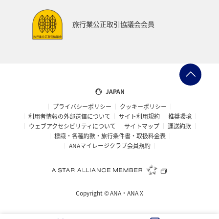
東海地方
熊本県
福島県
ANAのふるさと納税
旅行業公正取引協議会会員
ANAショッピング A-style
世界遺産
ショッピング＆ライフ
ツアー
大分県
京都府
愛知県
愛媛県
トラウト
マイルを使う
JAPAN
プライバシーポリシー
クッキーポリシー
宮城県
広島県
鹿児島県
旅館
徳島県
利用者情報の外部送信について
サイト利用規約
推奨環境
ウェブアクセシビリティについて
サイトマップ
運送約款
三重県
ANA CA's Note
AMC会員専用サービス
標識・各種約款・旅行条件書・取扱料金表
ANAマイレージクラブ会員規約
香川県
長崎県
青森県
オーストラリア
ドイツ
空港グルメ
日常
アユ
埼玉県
Copyright ©
ANA・ANA X
和歌山県
ホノルル
ラウンジ
ANAのサービス