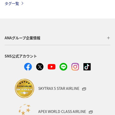
タグ一覧
台湾
東アジア
春
冬
香港
イタリア
夏
オーストリア
ドイツ
マレーシア
シンガポール
韓国
インドネシア
ANAグループ企業情報
ハノイ
スウェーデン
クアラルンプール
SNS公式アカウント
ホーチミン
家族旅行
バンコク
イギリス
自然・植物
趣味
オセアニア
秋
クリスマス
SKYTRAX 5 STAR AIRLINE
APEX WORLD CLASS AIRLINE