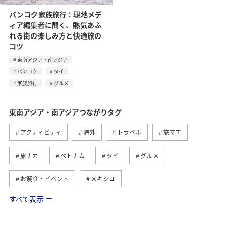
バンコク家族旅行：現地メデ
ィア編集者に聞く、熱気あふ
れる街の楽しみ方と快適旅の
コツ
東南アジア・南アジア
バンコク
タイ
家族旅行
グルメ
東南アジア・南アジアつながりタグ
アクティビティ
海外
トラベル
旅マエ
旅ナカ
ベトナム
タイ
グルメ
お祭り・イベント
メキシコ
すべて表示
フィリピン
ツアー
アメリカ・カナダ・中南米
ヨーロッパ
オーストラリア
年末年始
アメリカ