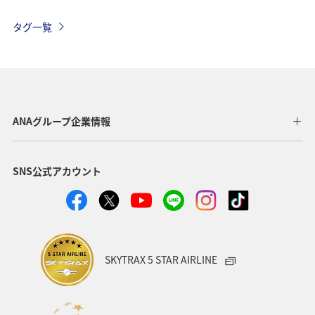
ヨーロッパ
オーストラリア
年末年始
アメリカ
タグ一覧
台湾
東アジア
春
冬
香港
イタリア
夏
オーストリア
ドイツ
マレーシア
シンガポール
韓国
インドネシア
ANAグループ企業情報
ハノイ
スウェーデン
クアラルンプール
SNS公式アカウント
ホーチミン
家族旅行
バンコク
イギリス
自然・植物
趣味
オセアニア
秋
クリスマス
SKYTRAX 5 STAR AIRLINE