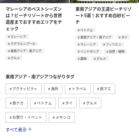
マレーシアのベストシーズン
東南アジアの王道ビーチリゾ
は？ビーチリゾートから世界
ート5選！おすすめ白砂ビー
遺産までおすすめエリアをチ
チ
ェック
ベトナム
マレーシア
東南アジア・南アジア
タイ
クアラルンプール
マレーシア
フィリピン
東南アジア・南アジア
インドネシア
自然・植物
グルメ
趣味
グルメ
東南アジア・南アジアつながりタグ
アクティビティ
海外
トラベル
旅マエ
旅ナカ
ベトナム
タイ
グルメ
お祭り・イベント
メキシコ
すべて表示
フィリピン
ツアー
アメリカ・カナダ・中南米