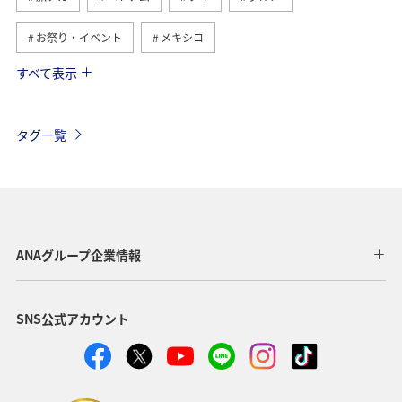
お祭り・イベント
メキシコ
すべて表示
フィリピン
ツアー
アメリカ・カナダ・中南米
ヨーロッパ
オーストラリア
年末年始
アメリカ
タグ一覧
台湾
東アジア
春
冬
香港
イタリア
夏
オーストリア
ドイツ
マレーシア
シンガポール
韓国
インドネシア
ANAグループ企業情報
ハノイ
スウェーデン
クアラルンプール
SNS公式アカウント
ホーチミン
家族旅行
バンコク
イギリス
自然・植物
趣味
オセアニア
秋