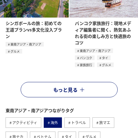
シンガポールの旅：初めての
バンコク家族旅行：現地メデ
王道プランvs多文化没入プラ
ィア編集者に聞く、熱気あふ
ン
れる街の楽しみ方と快適旅の
コツ
東南アジア・南アジア
東南アジア・南アジア
グルメ
バンコク
タイ
家族旅行
グルメ
もっと見る
東南アジア・南アジアつながりタグ
アクティビティ
海外
トラベル
旅マエ
旅ナカ
ベトナム
タイ
グルメ