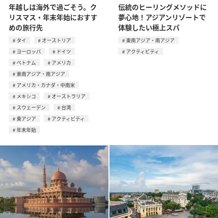
年越しは海外で過ごそう。ク
伝統のヒーリングメソッドに
リスマス・年末年始におすす
夢心地！アジアンリゾートで
めの旅行先
体験したい極上スパ
タイ
オーストリア
東南アジア・南アジア
ヨーロッパ
ドイツ
アクティビティ
ベトナム
アメリカ
東南アジア・南アジア
アメリカ・カナダ・中南米
メキシコ
オーストラリア
スウェーデン
台湾
東アジア
アクティビティ
年末年始