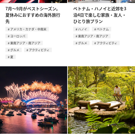
7月〜9月がベストシーズン。
ベトナム・ハノイと近郊を3
夏休みにおすすめの海外旅行
泊4日で楽しむ家族・友人・
先
ひとり旅プラン
アメリカ・カナダ・中南米
ハノイ
ベトナム
ヨーロッパ
東南アジア・南アジア
東南アジア・南アジア
グルメ
アクティビティ
グルメ
アクティビティ
夏