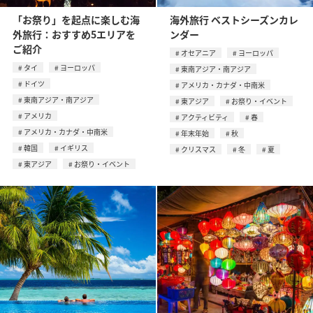
「お祭り」を起点に楽しむ海
海外旅行 ベストシーズンカレ
外旅行：おすすめ5エリアを
ンダー
ご紹介
オセアニア
ヨーロッパ
タイ
ヨーロッパ
東南アジア・南アジア
ドイツ
アメリカ・カナダ・中南米
東南アジア・南アジア
東アジア
お祭り・イベント
アメリカ
アクティビティ
春
アメリカ・カナダ・中南米
年末年始
秋
韓国
イギリス
クリスマス
冬
夏
東アジア
お祭り・イベント