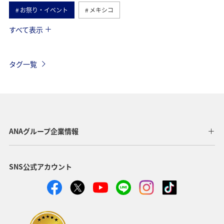
お祭り・イベント
メキシコ
すべて表示
フィリピン
ツアー
アメリカ・カナダ・中南米
ヨーロッパ
オーストラリア
年末年始
アメリカ
タグ一覧
台湾
東アジア
春
冬
香港
イタリア
夏
オーストリア
ドイツ
マレーシア
シンガポール
韓国
インドネシア
ANAグループ企業情報
ハノイ
スウェーデン
クアラルンプール
SNS公式アカウント
ホーチミン
家族旅行
バンコク
イギリス
自然・植物
趣味
オセアニア
秋
クリスマス