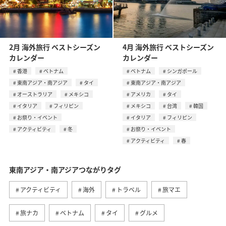
2月 海外旅行 ベストシーズン
4月 海外旅行 ベストシーズン
カレンダー
カレンダー
香港
ベトナム
ベトナム
シンガポール
東南アジア・南アジア
タイ
東南アジア・南アジア
オーストラリア
メキシコ
アメリカ
タイ
イタリア
フィリピン
メキシコ
台湾
韓国
お祭り・イベント
イタリア
フィリピン
アクティビティ
冬
お祭り・イベント
アクティビティ
春
東南アジア・南アジアつながりタグ
アクティビティ
海外
トラベル
旅マエ
旅ナカ
ベトナム
タイ
グルメ