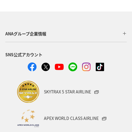
アオリイカ
ロウニンアジ（GT）
福岡県
ショッピング＆ライフ
北海道
飛行機
ライフ
長崎県
石川県
キャンプ・グランピング
ANAグループ企業情報
自然・植物
世界遺産
歴史・文化・芸術
マダイ
SNS公式アカウント
石垣
沖縄県
宮古島
愛媛県
広島県
仙台
東北地方
紅葉
ホテル
山形県
旅館
日常
青森県
ANAのふるさと納税
SKYTRAX 5 STAR AIRLINE
大分県
兵庫県
群馬県
クロダイ
メジナ
APEX WORLD CLASS AIRLINE