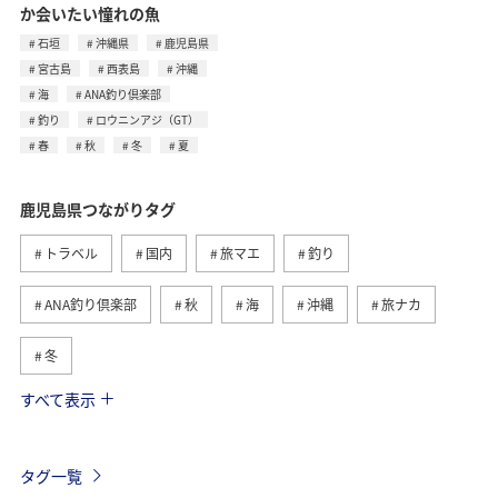
か会いたい憧れの魚
石垣
沖縄県
鹿児島県
宮古島
西表島
沖縄
海
ANA釣り倶楽部
釣り
ロウニンアジ（GT）
春
秋
冬
夏
鹿児島県つながりタグ
トラベル
国内
旅マエ
釣り
ANA釣り倶楽部
秋
海
沖縄
旅ナカ
冬
すべて表示
東京都
九州地方
春
八丈島
西表島
グルメ
温泉
夏
アクティビティ
タグ一覧