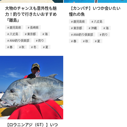
大物のチャンスも意外性も魅
【カンパチ】いつか会いたい
力！釣りで行きたいおすすめ
憧れの魚
「離島」
鹿児島県
八丈島
鹿児島県
長崎県
東京都
沖縄
海
八丈島
東京都
海
ANA釣り倶楽部
釣り
ANA釣り倶楽部
釣り
春
秋
夏
春
秋
冬
夏
【ロウニンアジ（GT）】いつ