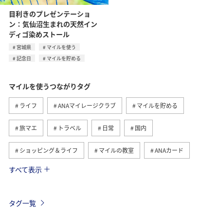
目利きのプレゼンテーショ
ン：気仙沼生まれの天然イン
ディゴ染めストール
宮城県
マイルを使う
記念日
マイルを貯める
マイルを使うつながりタグ
ライフ
ANAマイレージクラブ
マイルを貯める
旅マエ
トラベル
日常
国内
ショッピング＆ライフ
マイルの教室
ANAカード
すべて表示
旅ナカ
ANAショッピング A-style
予約
ANA Pay
ANAマイレージモール
特典航空券
タグ一覧
アプリ
ANA Mall
マイルの使い道