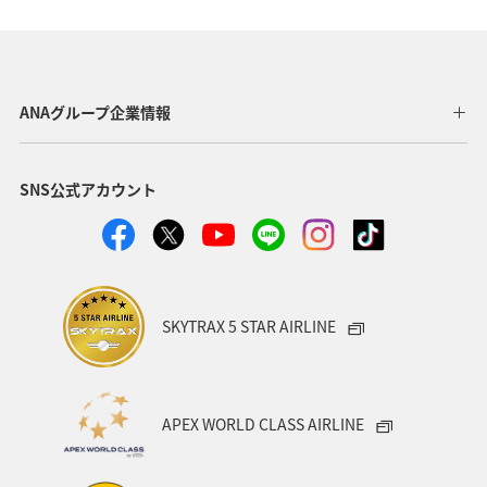
ANA SKY コイン
日常生活でマイルを貯める（自宅にいながら貯める）
ANAグループ企業情報
AMC会員専用サービス
ANAのオンラインショップ
SNS公式アカウント
ホテル
海外
グルメ
おトクな旅
プレミアムメンバー
ANAの保険
夏
ツアー
ANAセレクション
温泉
群馬県
宮崎県
SKYTRAX 5 STAR AIRLINE
歴史・文化・芸術
沖縄
秋田県
ブロンズサービス
旅アト
沖縄県
九州地方
APEX WORLD CLASS AIRLINE
北海道
旅の準備
記念日
宮城県