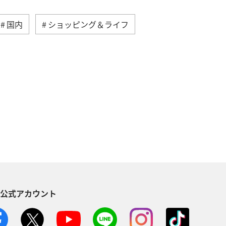
国内
ショッピング＆ライフ
典航空券
アプリ
ANA Mall
AMC会員専用サービス
ンバー
ANAの保険
夏
縄
秋田県
ブロンズサービス
S公式アカウント
・植物
西表島
東北地方