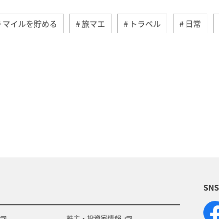
マイルを貯める
旅マエ
トラベル
日常
予約
ANA Pay
ANAマイレージモール
特
日常生活でマイルを貯める（自宅にいながら貯める）
海外
グルメ
おトクな旅
プレミアムメ
泉
群馬県
宮崎県
歴史・文化・芸術
沖
SN
北海道
旅の準備
記念日
宮城県
自然
ANAのサービス
家族旅行
株主・投資家情報