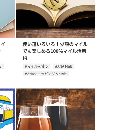
マイ
使い道いろいろ！少額のマイル
物
でも楽しめる100％マイル活用
術
る
マイルを使う
ANA Mall
ANAショッピング A-style