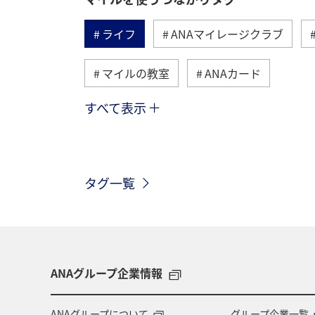
ライフ
ANAマイレージクラブ
マイルの教室
ANAカード
すべて表示
旅ナカ
ANAショッピング A-style
マイルの使い道
ANA SKY コイン
タグ一覧
ANAのオンラインショップ
ホテル
ツアー
ANAセレクション
温
旅アト
沖縄県
九州地方
ANAグループ企業情報
プレミアムメンバー限定（ラウンジ除く）
ANAグループについて
グループ企業一覧