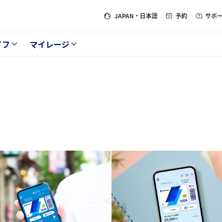
JAPAN
・日本語
予約
サポ
イフ
マイレージ