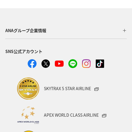
アクティビティ
グルメ
関東・甲信越地方
群馬県
東海地方
福井県
兵庫県
秋田県
ANAグループ企業情報
青森県
東北地方
中国地方
フナ
SNS公式アカウント
関西地方
趣味
旅アト
ANAのふるさと納税
山形県
高知県
広島県
愛知県
洞爺湖
アマゴ
宮城県
北陸地方
神奈川県
SKYTRAX 5 STAR AIRLINE
千葉県
九州地方
日光
岩手県
沖縄
アユ
東北海道
秋のアクティビティ
イワナ
APEX WORLD CLASS AIRLINE
ヤマメ
スズキ
クロダイ
海外
四国地方