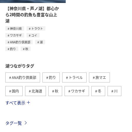
【神奈川県・芦ノ湖】都心か
ら2時間の釣魚も豊富な山上
湖
神奈川県
トラウト
ワカサギ
コイ
ANA釣り倶楽部
湖
釣り
秋
湖つながりタグ
ANA釣り倶楽部
釣り
トラベル
旅マエ
国内
北海道
秋
ワカサギ
冬
川
すべて表示
旅ナカ
海
春
夏
トラウト
滋賀県
福島県
長野県
栃木県
静岡県
タグ一覧
ライフ
茨城県
コイ
山梨県