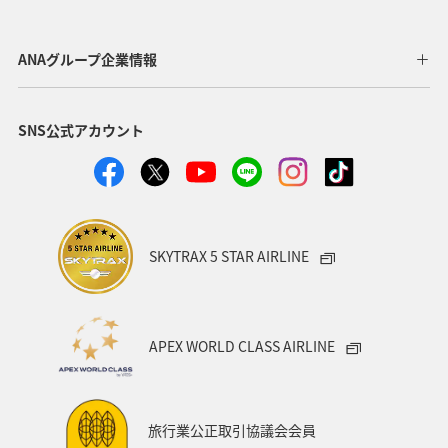
東京都
温泉
四国地方
ANAマイレージクラブ
アユ
関西地方
ホテル
高知県
神奈川県
ANAグループ企業情報
マイルを貯める
トラウト
北陸地方
福岡県
SNS公式アカウント
静岡県
ツアー
長崎県
ヤマメ
ワカサギ
宮崎県
鹿児島県
栃木県
マダイ
家族旅行
ハワイ
兵庫県
アオリイカ
SKYTRAX 5 STAR AIRLINE
中国地方
アメリカ
大分県
ライフ
群馬県
イワナ
秋田県
山形県
APEX WORLD CLASS AIRLINE
アメリカ・カナダ・中南米
熊本県
千葉県
世界遺産
和歌山県
東南アジア・南アジア
旅行業公正取引協議会会員