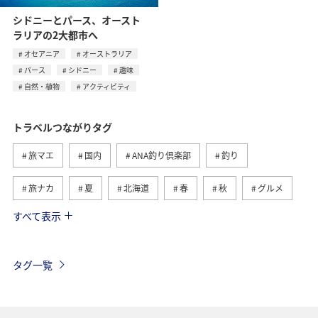
シドニーとパース、オースト
ラリアの2大都市へ
オセアニア
オーストラリア
パース
シドニー
趣味
自然・植物
アクティビティ
トラベルつながりタグ
旅マエ
国内
ANA釣り倶楽部
釣り
旅ナカ
夏
北海道
春
秋
グルメ
すべて表示
海
海外
川
アクティビティ
冬
湖
九州地方
関東・甲信越地方
沖縄
自然・植物
タグ一覧
歴史・文化・芸術
趣味
ヨーロッパ
東北地方