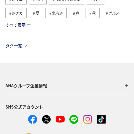
旅ナカ
夏
北海道
春
秋
グルメ
すべて表示
海
海外
川
アクティビティ
冬
湖
九州地方
関東・甲信越地方
沖縄
自然・植物
タグ一覧
歴史・文化・芸術
趣味
ヨーロッパ
東北地方
東京都
温泉
四国地方
ANAマイレージクラブ
アユ
関西地方
ホテル
高知県
神奈川県
ANAグループ企業情報
マイルを貯める
トラウト
北陸地方
福岡県
SNS公式アカウント
静岡県
ツアー
長崎県
ヤマメ
ワカサギ
宮崎県
鹿児島県
栃木県
マダイ