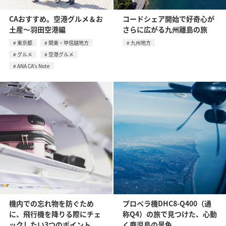
CAおすすめ。空港グルメ＆お
コードシェア開始で好奇心が
土産〜羽田空港編
さらに広がる九州離島の旅
東京都
関東・甲信越地方
九州地方
グルメ
空港グルメ
ANA CA's Note
機内での忘れ物を防ぐため
プロペラ機DHC8-Q400（通
に、飛行機を降りる際にチェ
称Q4）の旅で見つけた、心動
ックしたい3つのポイント
く鹿児島の景色