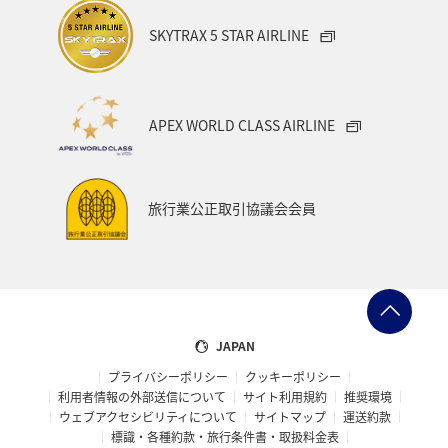
家族旅行
ハワイ
兵庫県
アオリイカ
SKYTRAX 5 STAR AIRLINE
中国地方
アメリカ
大分県
ライフ
群馬県
イワナ
秋田県
山形県
APEX WORLD CLASS AIRLINE
アメリカ・カナダ・中南米
熊本県
千葉県
世界遺産
和歌山県
東南アジア・南アジア
旅行業公正取引協議会会員
愛媛県
福島県
長野県
お祭り・イベント
東海地方
プレミアムメンバー
石川県
フランス
旅アト
アマゴ
マイルを使う
ワーケーション
JAPAN
プライバシーポリシー
クッキーポリシー
宮城県
メジナ
青森県
大阪府
利用者情報の外部送信について
サイト利用規約
推奨環境
ウェブアクセシビリティについて
サイトマップ
運送約款
オーストラリア
ドイツ
ANAショッピング A-style
標識・各種約款・旅行条件書・取扱料金表