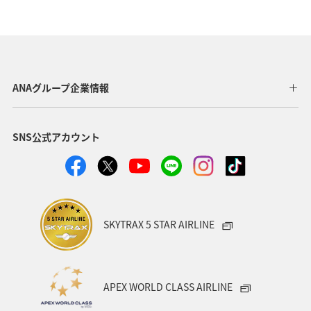
歴史・文化・芸術
趣味
ヨーロッパ
東北地方
東京都
温泉
四国地方
ANAマイレージクラブ
アユ
関西地方
ホテル
高知県
神奈川県
ANAグループ企業情報
マイルを貯める
トラウト
北陸地方
福岡県
SNS公式アカウント
静岡県
ツアー
長崎県
ヤマメ
ワカサギ
宮崎県
鹿児島県
栃木県
マダイ
家族旅行
ハワイ
兵庫県
アオリイカ
SKYTRAX 5 STAR AIRLINE
中国地方
アメリカ
大分県
ライフ
群馬県
イワナ
秋田県
山形県
APEX WORLD CLASS AIRLINE
アメリカ・カナダ・中南米
熊本県
千葉県