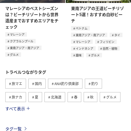
マレーシアのベストシーズン
東南アジアの王道ビーチリゾ
は？ビーチリゾートから世界
ート5選！おすすめ白砂ビー
遺産までおすすめエリアをチ
チ
ェック
ベトナム
マレーシア
東南アジア・南アジア
タイ
クアラルンプール
マレーシア
フィリピン
東南アジア・南アジア
インドネシア
自然・植物
グルメ
趣味
グルメ
トラベルつながりタグ
旅マエ
国内
ANA釣り倶楽部
釣り
旅ナカ
夏
北海道
春
秋
グルメ
すべて表示
海
海外
川
アクティビティ
冬
湖
九州地方
関東・甲信越地方
沖縄
自然・植物
タグ一覧