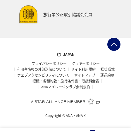
世界遺産
和歌山県
東南アジア・南アジア
旅行業公正取引協議会会員
愛媛県
福島県
長野県
お祭り・イベント
東海地方
プレミアムメンバー
石川県
フランス
旅アト
アマゴ
マイルを使う
ワーケーション
JAPAN
プライバシーポリシー
クッキーポリシー
宮城県
メジナ
青森県
大阪府
利用者情報の外部送信について
サイト利用規約
推奨環境
ウェブアクセシビリティについて
サイトマップ
運送約款
オーストラリア
ドイツ
ANAショッピング A-style
標識・各種約款・旅行条件書・取扱料金表
ANAマイレージクラブ会員規約
岐阜県
オーストリア
一人旅
ANAのふるさと納税
クロダイ
ベトナム
タイ
Copyright ©
ANA・ANA X
滋賀県
イギリス
京都府
東アジア
愛知県
メキシコ
韓国
徳島県
佐賀県