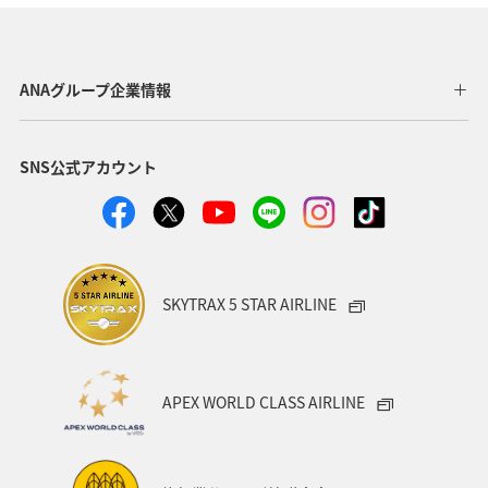
オーストラリア
中国地方
釣り
ANA釣り倶楽部
メキシコ
マリンスポーツ
イギリス
群馬県
ANAグループ企業情報
ワーケーション
知床
鹿児島県
SNS公式アカウント
日本の歴史・文化・芸術
青森県
ニューヨーク
イタリア
シドニー
広島県
春
海
秋
ロウニンアジ（GT）
関東・甲信越地方
SKYTRAX 5 STAR AIRLINE
岩手県
秋田県
和歌山県
APEX WORLD CLASS AIRLINE