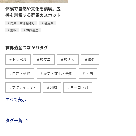
体験で自然や文化を満喫。五
感を刺激する群馬のスポット
関東・甲信越地方
群馬県
趣味
世界遺産
世界遺産つながりタグ
トラベル
旅マエ
旅ナカ
海外
自然・植物
歴史・文化・芸術
国内
アクティビティ
沖縄
ヨーロッパ
すべて表示
趣味
西表島
ANAマイレージクラブ
アメリカ・カナダ・中南米
グルメ
ツアー
タグ一覧
オセアニア
北海道
アメリカ
夏