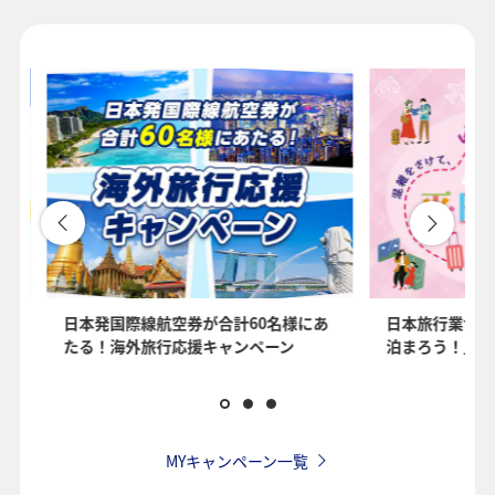
1人
プロモーションコードについて
・表示金額は選択いただいた条件でのもっともおトクな運賃となりま
す。
・表示金額と空席状況は最新ではない場合があります。[検索する]ボタ
ンより最新の空席照会結果をご確認ください。
・「＊」は現在金額が確認できない都市・日付となります。空席照会
結果画面にて最新の情報をご確認ください。
・表示金額には、運賃、
燃油特別付加運賃
、
航空保険特別料金
、その
を
日本発国際線航空券が合計60名様にあ
日本旅行業協会
他の各種税金、料金などが含まれます。発券時に再計算するため、変
たる！海外旅行応援キャンペーン
泊まろう！」国
動する可能性があります。
・複数空港がある都市においては、複数空港の中でのおトクな運賃が
表示される場合があります。
・ANA独自の相互利用可能空港(福岡/北九州/佐賀、広島/岩国)は2026
年5月18日をもちまして終了となります。
MYキャンペーン一覧
検索する