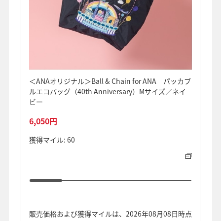
＜ANAオリジナル＞Ball & Chain for ANA パッカブ
＼10
ルエコバッグ（40th Anniversary）Mサイズ／ネイ
アルミ
ビー
オーヤ
6,050円
11,8
獲得マイル: 60
獲得マイ
販売価格および獲得マイルは、2026年08月08日時点