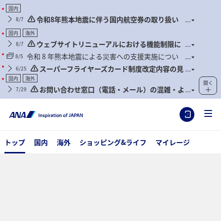
国内
令和8年熊本地震に伴う国内航空券の取り扱い
8/7
について
国内
海外
ウェブサイトリニューアルにおける機能制限に
8/7
ついて
令和 8 年熊本地震による災害への支援実施につい
8/5
て
スーパーフライヤーズカード制度改定内容の見
6/25
直しに関するご案内
国内
海外
開く
お問い合わせ窓口（電話・メール）の混雑・よ
7/29
くあるお問い合わせについて
トップ
国内
海外
ショッピング&ライフ
マイレージ